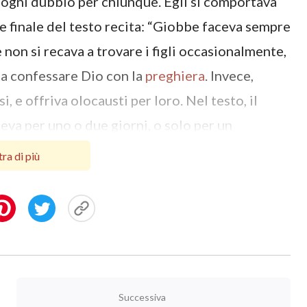
i ogni dubbio per chiunque. Egli si comportava
e finale del testo recita: “Giobbe faceva sempre
be non si recava a trovare i figli occasionalmente,
a a confessare Dio con la
preghiera
. Invece,
i, e offriva olocausti per loro. Nel testo, il
eva per uno o due giorni, o solo per un
imore di Dio da parte di Giobbe non era
ra di più
o o a belle parole; anzi, la via di temere Dio e
ava il suo comportamento ed era intimo
 egli si comportasse così continuamente indica
poter peccare egli stesso contro Dio, e temesse
ero a loro volta peccare contro Dio. Ciò rivela
male avesse dentro al suo cuore. Si comportava
Successiva