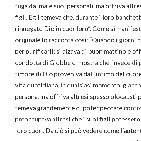
fuga dal male suoi personali, ma offriva altr
figli. Egli temeva che, durante i loro banche
rinnegato Dio in cuor loro”. Come si manifest
originale lo racconta così: “Quando i giorni 
per purificarli; si alzava di buon mattino e of
condotta di Giobbe ci mostra che, invece di 
timore di Dio proveniva dall’intimo del cuore
vita quotidiana, in qualsiasi momento, giacché
persona, ma offriva altresì spesso olocausti pe
temeva grandemente di poter peccare contro 
preoccupava altresì che i suoi figli potesser
loro cuori. Da ciò si può vedere come l’auten