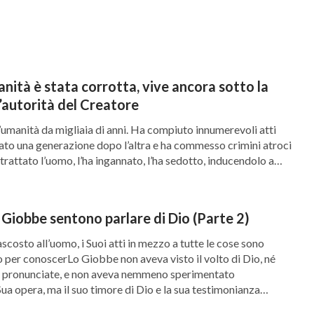
state concesse da Dio e per questo era molto
 peccato contro Dio e Lo avesse offeso”. C’è del
é, agli occhi di Dio, ciò che Egli accettava e
 il fatto che agisse sempre così, ma piuttosto
nità è stata corrotta, vive ancora sotto la
’autorità del Creatore
 Satana, una volta che fu consegnato a Satana e
 prova più convincente di quanto il giudizio di
umanità da migliaia di anni. Ha compiuto innumerevoli atti
ato una generazione dopo l’altra e ha commesso crimini atroci
rattato l’uomo, l’ha ingannato, l’ha sedotto, inducendolo a
a commesso atti malvagi che hanno disturbato e ostacolato
al conoscere Dio, “L’opera di Dio, l’indole di Dio e Dio Stesso II”
ano di gestione di Dio. Eppure, […]
 Giobbe sentono parlare di Dio (Parte 2)
costo all’uomo, i Suoi atti in mezzo a tutte le cose sono
mo per conoscerLo Giobbe non aveva visto il volto di Dio, né
ui pronunciate, e non aveva nemmeno sperimentato
ua opera, ma il suo timore di Dio e la sua testimonianza
…]