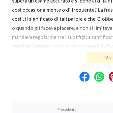
supera un esame accurato e si pone al di là d
così occasionalmente o di frequente? La fras
così”. Il significato di tali parole è che Giob
o quando gli faceva piacere, e non si limitav
mandava regolarmente i suoi figli a santificars
termine “sempre” non significa che egli lo fac
momento. Indica che la manifestazione del t
Most
temporanea, non si limitava a un sapere teoric
fuggire il male guidava il suo cuore, modell
fondamento della sua esistenza. Il fatto che
come spesso, nel suo cuore, egli temesse di 
inoltre che i suoi figli o le sue figlie potess
quale peso la via di temere Dio e fuggire il 
Precedente