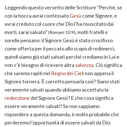
Leggendo questo versetto delle Scritture “Perché, se
con la bocca avrai confessato
Gesù
come Signore, e
avrai creduto col cuore che Dio l’ha risuscitato dai
morti, sarai salvato”
, molti fratelli e
(Romani 10:9)
sorelle pensano: il Signore Gesù è stato crocifisso
come offerta per il peccato allo scopo di redimerci,
quindi siamo già stati salvati perché crediamo in Lui e
non c’è bisogno di ricevere altra
salvezza
. Ciò significa
che saremo rapiti nel
Regno dei Cieli
non appena il
Signore tornerà. È corretto pensarla così? Siano stati
veramente salvati quando abbiamo accettato la
redenzione
del Signore Gesù? E che cosa significa
essere veramente salvati? Se non sappiamo
rispondere a questa domanda, è molto probabile che
perderemo l’opportunità di essere salvati da Dio.