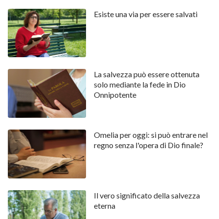
pazienti con gli altri e ad amarli come noi stessi;
Esiste una via per essere salvati
malgrado ciò, visto che gli altri intaccano i nostri
interessi e la nostra reputazione, spesso siamo
prevenuti nei loro confronti; quindi non li
sopportiamo o non li trattiamo con amore, e
La salvezza può essere ottenuta
continuiamo a odiarli. Il Signore ci ha insegnato a
solo mediante la fede in Dio
Onnipotente
essere puri e onesti come bambini quando parliamo e
agiamo; eppure, per proteggere la nostra
reputazione e il nostro prestigio, ricorriamo
Omelia per oggi: si può entrare nel
continuamene alla menzogna e all’inganno. Il Signore
regno senza l'opera di Dio finale?
ci ha insegnato a ringraziare per tutte le cose, ma
davanti a delle circostanze sfavorevoli o a dei disastri,
inconsapevolmente ci lamentiamo e fraintendiamo
Il vero significato della salvezza
Dio, e perdiamo persino la fede in Lui. Le Scritture
eterna
dicono: “Procacciate pace con tutti e la santificazione