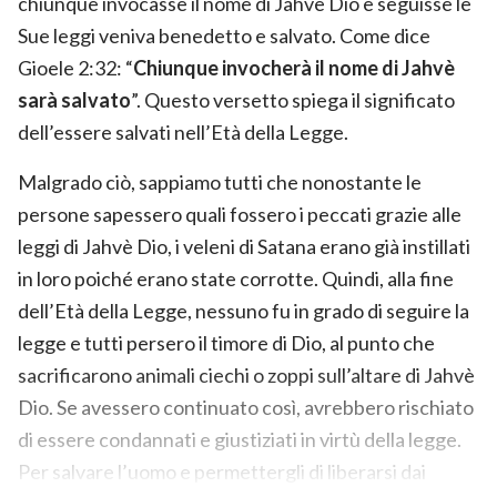
chiunque invocasse il nome di Jahvè Dio e seguisse le
Sue leggi veniva benedetto e salvato. Come dice
Gioele 2:32: “
Chiunque invocherà il nome di Jahvè
sarà salvato
”. Questo versetto spiega il significato
dell’essere salvati nell’Età della Legge.
Malgrado ciò, sappiamo tutti che nonostante le
persone sapessero quali fossero i peccati grazie alle
leggi di Jahvè Dio, i veleni di Satana erano già instillati
in loro poiché erano state corrotte. Quindi, alla fine
dell’Età della Legge, nessuno fu in grado di seguire la
legge e tutti persero il timore di Dio, al punto che
sacrificarono animali ciechi o zoppi sull’altare di Jahvè
Dio. Se avessero continuato così, avrebbero rischiato
di essere condannati e giustiziati in virtù della legge.
Per salvare l’uomo e permettergli di liberarsi dai