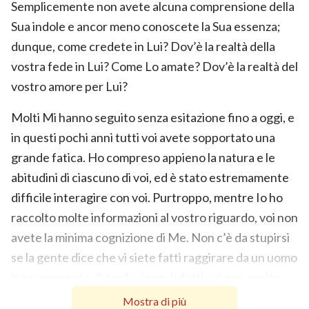
Semplicemente non avete alcuna comprensione della
Sua indole e ancor meno conoscete la Sua essenza;
dunque, come credete in Lui? Dov’è la realtà della
vostra fede in Lui? Come Lo amate? Dov’è la realtà del
vostro amore per Lui?
Molti Mi hanno seguito senza esitazione fino a oggi, e
in questi pochi anni tutti voi avete sopportato una
grande fatica. Ho compreso appieno la natura e le
abitudini di ciascuno di voi, ed è stato estremamente
difficile interagire con voi. Purtroppo, mentre Io ho
raccolto molte informazioni al vostro riguardo, voi non
avete la minima cognizione di Me. Non c’è da stupirsi
se la gente dice che vi siete fatti raggirare da un uomo
in un momento di confusione. Infatti voi non capite
nulla della Mia indole, e tanto meno riuscite ad
Mostra di più