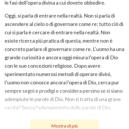
le fasi dell’opera divina a cui dovete obbedire.
Oggi, si parla di entrare nella realtà. Non si parla di
ascendere al cielo o di governare come re; tutto ciò di
cui si parla è cercare di entrare nella realtà. Non
esiste ricerca più pratica di questa, mentre non è
concreto parlare di governare come re. L’uomo ha una
grande curiosità e ancora oggi misura l’opera di Dio
con le sue concezioni religiose. Dopo avere
sperimentato numerosi metodi di operare divini,
l’uomo non conosce ancora l’opera di Dio, cerca pur
sempre segni e prodigi e considera persino se si siano
adempiute le parole di Dio. Non si tratta di una grave
cecità? Senza l’adempimento delle parole di Dio,
crederesti comunque che Egli sia Dio? Oggi, molte di
queste persone nella Chiesa attendono di vedere
Mostra di più