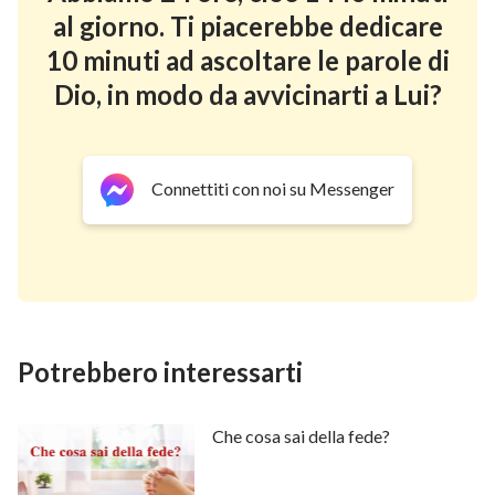
al giorno. Ti piacerebbe dedicare
vogliono fuggire quando sentono che le parole di Dio
10 minuti ad ascoltare le parole di
non sono state adempiute. Provaci, vedi se puoi darti
Dio, in modo da avvicinarti a Lui?
alla fuga. Dopo essere fuggito, tornerai comunque.
Dio ti domina con la Sua parola e se lasci la Chiesa e la
parola di Dio
, non ti sarà possibile vivere. Se non ci
Connettiti con noi su Messenger
credi, prova tu stesso: pensi di potertene
semplicemente andare via? Tu sei sotto il dominio
dello Spirito di Dio, e non puoi andartene. È un
decreto amministrativo di Dio! Se qualcuno vuole
provarci, che lo faccia! Tu ritieni che questa persona
non sia Dio, dunque commetti peccato contro di Lui e
Potrebbero interessarti
osservi ciò che fa. È possibile che la tua carne non
perisca e che tu possa ancora nutrirti e vestirti da
Che cosa sai della fede?
solo, ma questa situazione sarà insopportabile a livello
mentale; ti sentirai teso e tormentato, non vi sarà