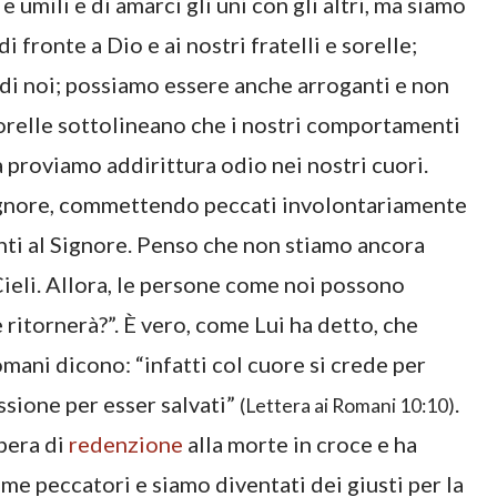
 e umili e di amarci gli uni con gli altri, ma siamo
i fronte a Dio e ai nostri fratelli e sorelle;
di noi; possiamo essere anche arroganti e non
 sorelle sottolineano che i nostri comportamenti
a proviamo addirittura odio nei nostri cuori.
Signore, commettendo peccati involontariamente
nti al Signore. Penso che non stiamo ancora
ieli. Allora, le persone come noi possono
 ritornerà?”. È vero, come Lui ha detto, che
mani dicono: “infatti col cuore si crede per
essione per esser salvati”
.
(Lettera ai Romani 10:10)
pera di
redenzione
alla morte in croce e ha
ome peccatori e siamo diventati dei giusti per la