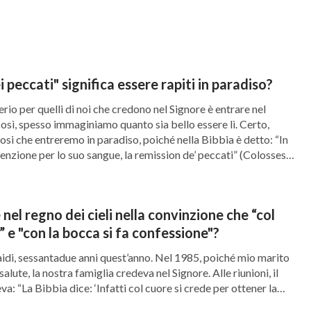
 sono mai sposati in tutta la loro vita. Alcuni
ndo predicavano il
Vangelo
. E alcuni sono stati
re il Signore dopo essere usciti di prigione. Si
 molto e pagato prezzi molto alti per entrare
i peccati" significa essere rapiti in paradiso?
o la volontà del Padre Celeste? Credo che se
erio per quelli di noi che credono nel Signore è entrare nel
così, spesso immaginiamo quanto sia bello essere lì. Certo,
eremo sicuramente nel Regno dei Cieli. E’
osi che entreremo in paradiso, poiché nella Bibbia è detto: “In
o in accordo con le mie parole, mentre fratello
enzione per lo suo sangue, la remission de’ peccati” (Colossesi
nte e tacevano. Pensai: Poiché ho creduto nel
vrei conoscere meglio di te la questione
 nel regno dei cieli nella convinzione che “col
ando stavo per proseguire, il fratello più
” e "con la bocca si fa confessione"?
ono d’accordo con la tua opinione. Vediamo
di, sessantadue anni quest’anno. Nel 1985, poiché mio marito
alute, la nostra famiglia credeva nel Signore. Alle riunioni, il
 non aveva mai detto che se uno avesse
va: “La Bibbia dice: ‘Infatti col cuore si crede per ottener la
 sarebbe entrato nel Regno dei Cieli. Piuttosto,
bocca si fa confessione per esser salvati’ (Romani 10:10).