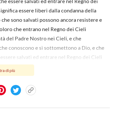
he essere salvati ed entrare nel Regno dei
significa essere liberi dalla condanna della
o che sono salvati possono ancora resistere e
coloro che entrano nel Regno dei Cieli
à del Padre Nostro nei Cieli, e che
 che conoscono e si sottomettono a Dio, e che
 essere salvati ed entrare nel Regno dei Cieli
‘
Poiché molti son chiamati, ma pochi eletti
’
ra di più
 che coloro che sono chiamati si riferiscano a
o che sono stati eletti sono quelli che sono
no salvati, ma pochi entrano nel Regno dei