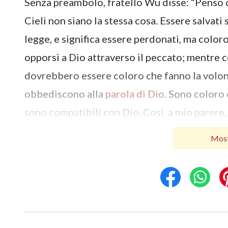
Senza preambolo, fratello Wu disse: “Penso c
Cieli non siano la stessa cosa. Essere salvati 
legge, e significa essere perdonati, ma color
opporsi a Dio attraverso il peccato; mentre 
dovrebbero essere coloro che fanno la volont
obbediscono alla
parola di Dio
. Sono coloro
sono compatibili con Dio. Così, a mio parere,
sono due cose diverse. Il Signore Gesù disse: 
Most
. Spesso ho pensato: è probabile
(Matteo 22:14)
coloro che sono stati perdonati, mentre color
entrati nel Regno dei Cieli. Ovvero, molti so
Cieli”.