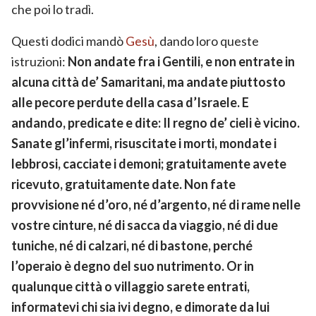
che poi lo tradì.
Questi dodici mandò
Gesù
, dando loro queste
istruzioni:
Non andate fra i Gentili, e non entrate in
alcuna città de’ Samaritani, ma andate piuttosto
alle pecore perdute della casa d’Israele. E
andando, predicate e dite: Il regno de’ cieli è vicino.
Sanate gl’infermi, risuscitate i morti, mondate i
lebbrosi, cacciate i demoni; gratuitamente avete
ricevuto, gratuitamente date. Non fate
provvisione né d’oro, né d’argento, né di rame nelle
vostre cinture, né di sacca da viaggio, né di due
tuniche, né di calzari, né di bastone, perché
l’operaio è degno del suo nutrimento. Or in
qualunque città o villaggio sarete entrati,
informatevi chi sia ivi degno, e dimorate da lui