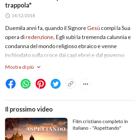
trappola"
14/12/2018
Duemila anni fa, quando il Signore
Gesù
compì la Sua
opera di
redenzione
, Egli subì la tremenda calunnia e
condanna del mondo religioso ebraico e venne
inchiodato sulla croce dai capi ebrei e dal governo
romano. Negli ultimi giorni, quando Dio Onnipotente,
Mostra di più
il Signore Gesù ritornato, è già venuto in Cina e
compie l’opera di giudizio degli ultimi giorni, Egli
subisce nuovamente la condanna, la repressione e la
persecuzione da parte del governo PCC e del mondo
Il prossimo video
religioso. Le diffuse maldicenze che giudicano e
calunniano la Chiesa di Dio Onnipotente sono come
Film cristiano completo in
una trappola invisibile, che tiene stretti e controlla un
italiano - "Aspettando"
gran numero di credenti. La tragedia della storia si