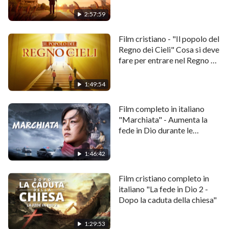
ripete…
2:57:59
La protagonista di questo film è uno di quelli numerosi
Film cristiano - "Il popolo del
credenti. Quando affronta il
Vangelo
degli ultimi
Regno dei Cieli" Cosa si deve
fare per entrare nel Regno di
giorni di Dio Onnipotente, viene ingannata e
Dio?
influenzata dalle maldicenze diffuse dal governo PCC
1:49:54
e dai capi religiosi, e si perde nella confusione… Dopo
alcuni intensi dibattiti, comprende la verità dalle
Film completo in italiano
"Marchiata" - Aumenta la
parole di Dio Onnipotente e finalmente riesce a
fede in Dio durante le
distinguere i fatti reali che stanno alla spalle di quelle
avversità per seguirLo
maldicenze. Si libera dalla trappola e contempla la
1:46:42
manifestazione del vero Dio…
Film cristiano completo in
italiano "La fede in Dio 2 -
Dopo la caduta della chiesa"
1:29:53