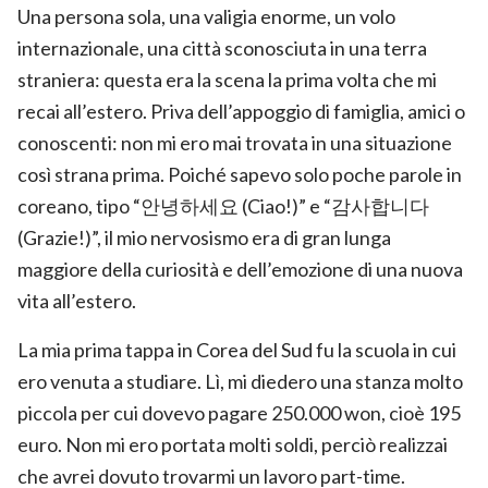
Una persona sola, una valigia enorme, un volo
internazionale, una città sconosciuta in una terra
straniera: questa era la scena la prima volta che mi
recai all’estero. Priva dell’appoggio di famiglia, amici o
conoscenti: non mi ero mai trovata in una situazione
così strana prima. Poiché sapevo solo poche parole in
coreano, tipo “안녕하세요 (Ciao!)” e “감사합니다
(Grazie!)”, il mio nervosismo era di gran lunga
maggiore della curiosità e dell’emozione di una nuova
vita all’estero.
La mia prima tappa in Corea del Sud fu la scuola in cui
ero venuta a studiare. Lì, mi diedero una stanza molto
piccola per cui dovevo pagare 250.000 won, cioè 195
euro. Non mi ero portata molti soldi, perciò realizzai
che avrei dovuto trovarmi un lavoro part-time.