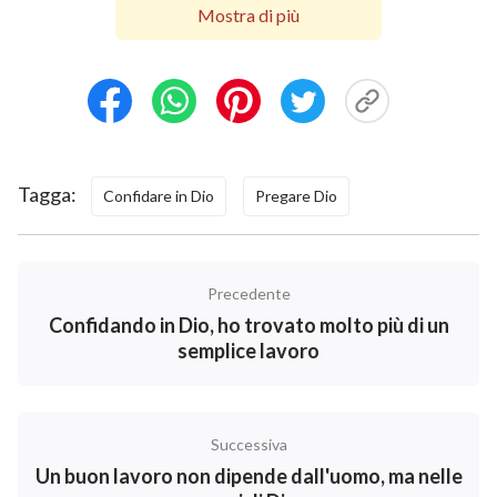
qualità fondamentale che deve possedere
Mostra di più
chiunque voglia accettare la Sua sovranità e le Sue
disposizioni. Per tenere un simile atteggiamento,
per possedere una simile qualità, dovete lavorare
più sodo; soltanto così entrerete nella vera realtà.
[…]
”. Pensai: “Giusto! Ogni cosa è controllata e
Tagga:
Confidare in Dio
Pregare Dio
disposta da Dio, e tutto andrà come deve andare
secondo i piani di Dio. Anche se sono in difficoltà, Dio
è onnipotente e io credo che mi aiuterà e disporrà
Precedente
tutto a tale scopo. L’unica cosa che posso fare, ora, è
Confidando in Dio, ho trovato molto più di un
pregare Dio, perseguire la Sua volontà, e accettare e
semplice lavoro
sottomettermi alle Sue disposizioni e orchestrazioni”.
Dopo aver compreso parte della volontà di Dio mi
sentii molto più sollevata: non ero più depressa come
Successiva
prima. Pregai Dio per affidarGli di nuovo le mie
Un buon lavoro non dipende dall'uomo, ma nelle