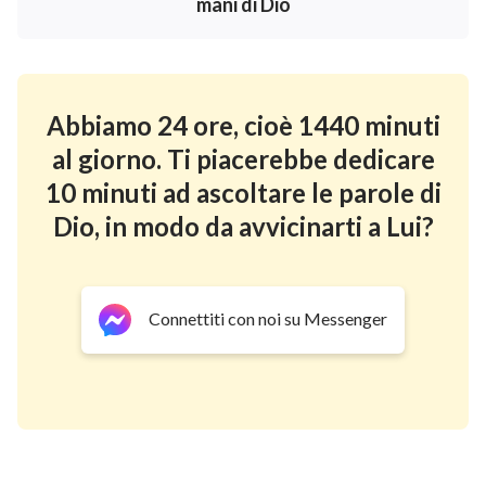
difficoltà e per chiederGli di guidarmi e aiutarmi.
mani di Dio
Un giorno, poco dopo questo episodio, un mio
compagno mi disse che una pizzeria lì vicino cercava
qualcuno part-time. Mi si illuminarono gli occhi e dissi
Abbiamo 24 ore, cioè 1440 minuti
subito: “Ci provo”. Dopo le lezioni andai alla pizzeria. Il
al giorno. Ti piacerebbe dedicare
proprietario mi disse che sarei stata in prova per una
10 minuti ad ascoltare le parole di
settimana, e che se avessi lavorato bene mi avrebbe
Dio, in modo da avvicinarti a Lui?
assunta. Pensando che ottenere quel lavoro mi
avrebbe dato i soldi di cui avevo bisogno per pagare la
retta e la camera, e che questo mi avrebbe permesso
Connettiti con noi su Messenger
di sistemarmi e studiare in quel paese, mi sentii felice
anche se quella prima settimana non avrei percepito
alcuna paga.
Tuttavia, la pizzeria faceva molti tipi di pizza ed erano
tutti diversi. Io non avevo mai lavorato prima e non