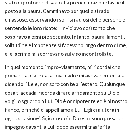
stato di profondo disagio. La preoccupazione lasciò il
posto alla paura. Camminavo per quelle strade
chiassose, osservando i sorrisi radiosi delle persone e
sentendo le loro risate: li invidiavo così tanto che
sospiravo a ogni pie sospinto. Intanto, paura, lamenti,
solitudine e impotenze si facevano largo dentro di me,
e le lacrime mi scorrevano sul viso incontrollate.
In quel momento, improvvisamente, mi ricordai che
prima di lasciare casa, mia madre mi aveva confortata
dicendo: “Lele, non sarò con te all’estero. Qualunque
cosa ti accada, ricorda di fare affidamento su Dio e
volgi lo sguardo a Lui. Dio è onnipotente ed è al nostro
fianco, e finché ci appelliamo a Lui, Egli ci aiuterà in
ogni occasione”. Sì, io credo in Dio e mi sono presa un
impegno davanti a Lui: dopo essermi trasferita