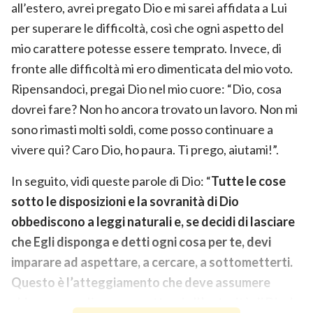
all’estero, avrei pregato Dio e mi sarei affidata a Lui
per superare le difficoltà, così che ogni aspetto del
mio carattere potesse essere temprato. Invece, di
fronte alle difficoltà mi ero dimenticata del mio voto.
Ripensandoci, pregai Dio nel mio cuore: “Dio, cosa
dovrei fare? Non ho ancora trovato un lavoro. Non mi
sono rimasti molti soldi, come posso continuare a
vivere qui? Caro Dio, ho paura. Ti prego, aiutami!”.
In seguito, vidi queste parole di Dio: “
Tutte le cose
sotto le disposizioni e la sovranità di Dio
obbediscono a leggi naturali e, se decidi di lasciare
che Egli disponga e detti ogni cosa per te, devi
imparare ad aspettare, a cercare, a sottometterti.
Questo è l’atteggiamento che deve assumere
chiunque voglia assoggettarsi all’autorità di Dio, la