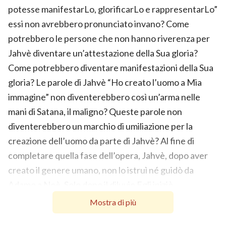
potesse manifestarLo, glorificarLo e rappresentarLo”
essi non avrebbero pronunciato invano? Come
potrebbero le persone che non hanno riverenza per
Jahvè diventare un’attestazione della Sua gloria?
Come potrebbero diventare manifestazioni della Sua
gloria? Le parole di Jahvè “Ho creato l’uomo a Mia
immagine” non diventerebbero così un’arma nelle
mani di Satana, il maligno? Queste parole non
diventerebbero un marchio di umiliazione per la
creazione dell’uomo da parte di Jahvè? Al fine di
completare quella fase dell’opera, Jahvè, dopo aver
creato il genere umano, non lo istruì né guidò da
Adamo a Noè. Solo dopo il diluvio Egli iniziò
formalmente a guidare gli Israeliti, i quali erano i
Mostra di più
discendenti di Adamo e di Noè. La Sua opera e le Sue