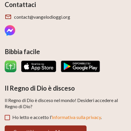
Contattaci
commossi: che voce splendida sono le parole di Dio
Onnipotente!
contact@vangelodioggi.org
Parte del materiale di questo video è tratta da:
NASA
Bibbia facile
ESO
ESO/S. Brunier
ESO/T. Preibisch
Il Regno di Dio è disceso
ESO/J. Emerson/VISTA.
Il Regno di Dio è disceso nel mondo! Desideri accedere al
ESO/J. Emerson/VISTA & R. Gendler.
Regno di Dio?
Ho letto e accetto l’
Informativa sulla privacy
.
R. Hurt (SSC), JPL-Caltech, NASA GLIMPSE Team