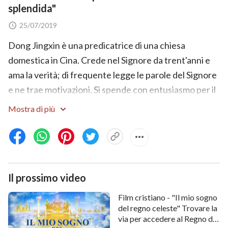
splendida"
25/07/2019
Dong Jingxin è una predicatrice di una chiesa
domestica in Cina. Crede nel Signore da trent'anni e
ama la verità; di frequente legge le parole del Signore
e ne trae motivazioni. Si spende con entusiasmo per il
Signore. Per via della sua attività di predicazione è
Mostra di più
stata arrestata dalla polizia del governo comunista
cinese e reclusa in carcere, dove ha sopportato
crudeltà e torture. Sono state le parole del Signore a
guidarla a sopportare sette anni di vita inumana in
Il prossimo video
carcere. Quando ne esce, la sua collaboratrice
Chenguang va a trovarla e le legge parole di Dio
Film cristiano - "Il mio sogno
Onnipotente in cui è testimoniato che Dio Si è
del regno celeste" Trovare la
via per accedere al Regno di
manifestato e sta compiendo l'opera degli ultimi