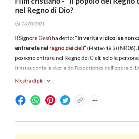
Film cristiano - "Il popolo del Regno 
nel Regno di Dio?
06/03/2021
Il Signore
Gesù
ha detto: "
In verità vi dico: se non
entrerete nel
regno dei cieli
"
(NR06). I
(Matteo 18:3)
possono entrare nel Regno dei Cieli; solo le person
film racconta la storia dell'esperienza dell'opera di 
percorso per diventare una persona onesta nella vit
Mostra di più
Cheng Nuo lavorava come medico. Anche dopo aver ini
qualcosa che va contro i suoi interessi nella vita di t
ingannare. Davanti a prove e tribolazioni, inizia per
Dio, ma, attraverso la ricerca della verità, riesce a
disonestà e della propria natura satanica, egoista e vi