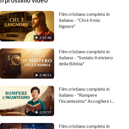
Il prossimo video
Film cristiano completo in
italiano - "Chi è il mio
Signore"
2:53:48
Film cristiano completo in
italiano - "Svelato il mistero
della Bibbia"
2:48:51
Film cristiano completo in
italiano - "Rompere
l'incantesimo" Accogliere il
ritorno del Signore Gesù
2:39:57
Film cristiano completo in