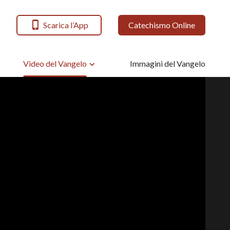
Scarica l’App
Catechismo Online
Video del Vangelo
Immagini del Vangelo