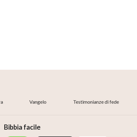
/AURA)
tandard
ra
Vangelo
Testimonianze di fede
Bibbia facile