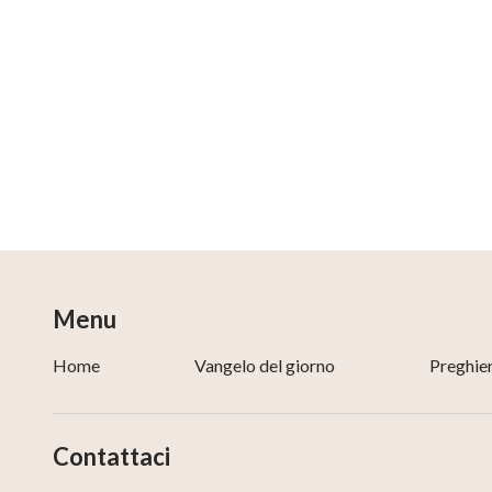
NASA, ESA and A. Nota (ESA/STScI, STScI/AURA)
NASA, ESA, and The Hubble Heritage Team (STScI
Bernhard Vogl
Le citazioni bibliche sono tratte da
La Sacra
Bibbia
– Nuova Riveduta 2006 – versione s
Copyright © 2008 Società Biblica di Ginevra.
Menu
Testo usato con permesso. Tutti i diritti riservati.
Home
Vangelo del giorno
Preghie
Contattaci