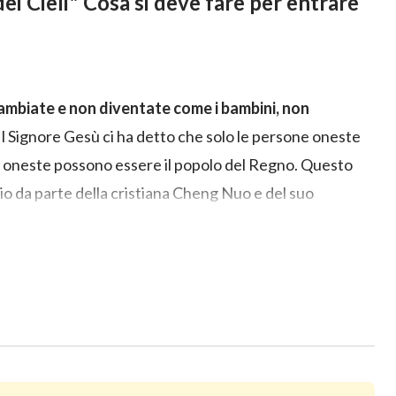
dei Cieli" Cosa si deve fare per entrare
 cambiate e non diventate come i bambini, non
l Signore Gesù ci ha detto che solo le persone oneste
e oneste possono essere il popolo del Regno. Questo
Dio da parte della cristiana Cheng Nuo e del suo
a.
ziato a credere in Dio, quando si trova di fronte a
utti i giorni, non riesce ancora a fare a meno di mentire e
sino a sviluppare incomprensioni e lamentele riguardo a
 poco a poco a comprendere la radice della propria
scida. Inizia a concentrarsi sulla ricerca della verità per