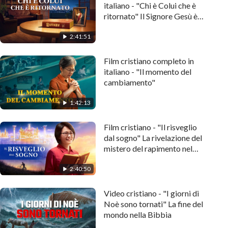
italiano - "Chi è Colui che è
ritornato" Il Signore Gesù è
già ritornato
2:41:51
Film cristiano completo in
italiano - "Il momento del
cambiamento"
1:42:13
Film cristiano - "Il risveglio
dal sogno" La rivelazione del
mistero del rapimento nel
Regno di Dio
2:40:50
Video cristiano - "I giorni di
Noè sono tornati" La fine del
mondo nella Bibbia