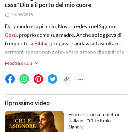
casa" Dio è il porto del mio cuore
26/06/2018
Da quando era piccolo, Novo credeva nel Signore
Gesù
, proprio come sua madre. Anche se leggeva di
frequente la
Bibbia
, pregava e andava ad ascoltare i
sermoni, spesso non poteva fare a meno di seguire le
tendenze malvagie del mondo, desiderare i godimenti
Mostra di più
della carne, mentire e imbrogliare… Prese molte volte
la decisione di liberarsi da quella vita, che era tutta un
muoversi in circolo tra peccato e confessione,
confessione e peccato. Tuttavia, non ci riuscì mai. In
Il prossimo video
seguito, mentre Novo stava lavorando a Taiwan, sentì
il
Vangelo
del regno e, ascoltando le parole di Dio
Film cristiano completo in
Onnipotente, giunse alla conclusione che Dio
italiano - "Chi è il mio
Signore"
Onnipotente è il ritorno del Signore Gesù e che la Sua