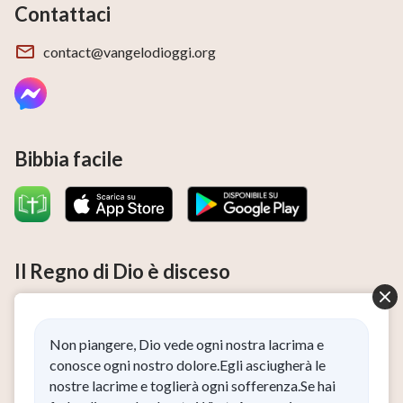
Contattaci
contact@vangelodioggi.org
Bibbia facile
Il Regno di Dio è disceso
Il Regno di Dio è disceso nel mondo! Desideri accedere al
Regno di Dio?
Non piangere, Dio vede ogni nostra lacrima e
Ho letto e accetto l’
Informativa sulla privacy
.
conosce ogni nostro dolore.Egli asciugherà le
nostre lacrime e toglierà ogni sofferenza.Se hai