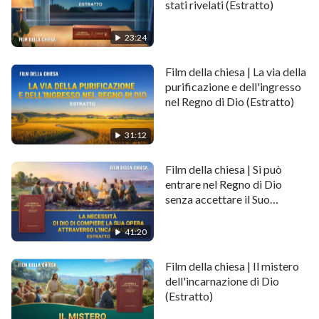
stati rivelati (Estratto)
Santo, ma quanto sono differenti esattamente le loro
sostanze? E come dovremmo riconoscere il Dio
23:24
incarnato? Le risposte sono rivelate in questo breve
video.
Film della chiesa | La via della
purificazione e dell'ingresso
nel Regno di Dio (Estratto)
Condivide di più:
31:12
Film cristiano completo -
"Pericolosa è la strada per il Regno
Film della chiesa | Si può
dei Cieli"
entrare nel Regno di Dio
senza accettare il Suo
giudizio e la Sua
purificazione degli ultimi
41:20
giorni? (Estratto)
Film della chiesa | Il mistero
dell'incarnazione di Dio
(Estratto)