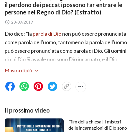
il perdono dei peccati possono far entrare le
persone nel Regno di Dio? (Estratto)
23/09/2019
Dio dice: "la
parola di Dio
non può essere pronunciata
come parola dell'uomo, tantomeno la parola dell'uomo
può essere pronunciata come parola di Dio. Gli uomini
di cui Dio Si avvale non sono Dio incarnato, e il Dio
incarnato non è un uomo usato da Dio; in questo, c'è
Mostra di più
una differenza sostanziale"
(La Parola appare nella
. Dio Si è incarnato due volte per compiere la Sua
carne)
opera di
redenzione
e salvare l'umanità, ed entrambe
le volte ci sono state delle persone utilizzate da Dio
Il prossimo video
che hanno collaborato con l'opera di Dio incarnato. Sia
Dio incarnato sia le persone che Dio utilizza
Film della chiesa | I misteri
possiedono un'umanità normale e l'opera dello Spirito
delle incarnazioni di Dio sono