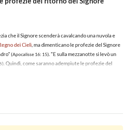
le profezie del ritorno del Signore
fezia che il Signore scenderà cavalcando una nuvola e
Regno dei Cieli
, ma dimenticano le profezie del Signore
adro"
. "E sulla mezzanotte si levò un
(Apocalisse 16: 15)
. Quindi, come saranno adempiute le profezie del
6)
ini sagge che accolgono il ritorno del Signore?