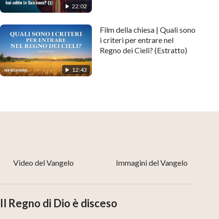
22:02
Film della chiesa | Quali sono
i criteri per entrare nel
Regno dei Cieli? (Estratto)
12:43
Non piangere, Dio vede ogni nostra
lacrima e conosce ogni nostro dolore.Egli
asciugherà le nostre lacrime e toglierà
ogni sofferenza.Se hai fede, clicca sul
pulsante WhatsApp per imparare la
Video del Vangelo
Immagini del Vangelo
parola di Dio e accettare la Sua salvezza.
Il Regno di Dio è disceso