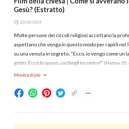
Film della chiesa | Come si avverano 
Gesù? (Estratto)
23/01/2019
Molte persone dei circoli religiosi accettano la pro
aspettano che venga in questo modo per rapirli nel
su una venuta in segreto: "Ecco, io vengo come un l
grido: Ecco lo sposo, uscitegli incontro!"
(Matteo 25: 
ritorno del Signore? E come dovremmo essere le verg
Mostra di più