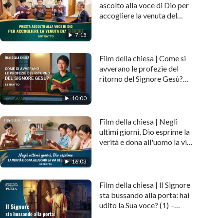
ascolto alla voce di Dio per
accogliere la venuta del
Signore (Estratto)
7:15
Film della chiesa | Come si
avverano le profezie del
ritorno del Signore Gesù?
(Estratto)
10:00
Film della chiesa | Negli
ultimi giorni, Dio esprime la
verità e dona all'uomo la via
della vita eterna (Estratto)
16:03
Film della chiesa | Il Signore
sta bussando alla porta: hai
udito la Sua voce? (1) –
(Estratto)