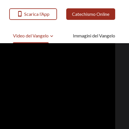
Scarica l’App
Catechismo Online
Video del Vangelo
Immagini del Vangelo