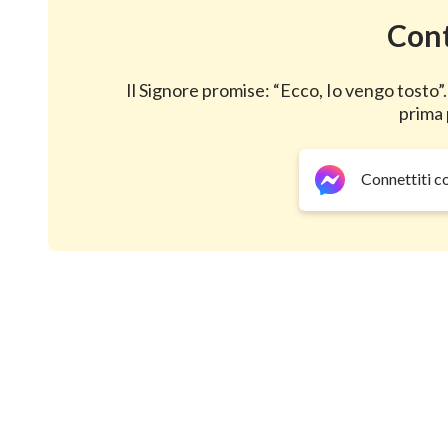
Cont
Il Signore promise: “Ecco, Io vengo tosto”.
prima 
Connettiti c