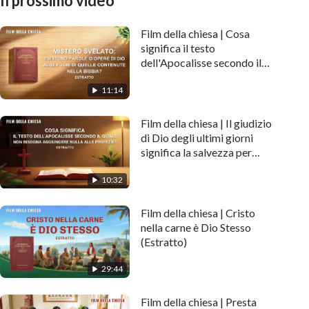
Il prossimo video
Film della chiesa | Cosa
significa il testo
dell'Apocalisse secondo il
quale non bisogna
11:14
aggiungere nulla alle
profezie? (Estratto)
Film della chiesa | Il giudizio
di Dio degli ultimi giorni
significa la salvezza per
l'uomo (Estratto)
10:32
Film della chiesa | Cristo
nella carne è Dio Stesso
(Estratto)
29:44
Film della chiesa | Presta