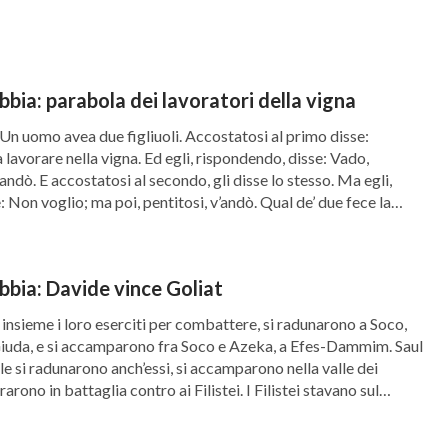
ibbia: parabola dei lavoratori della vigna
l’esercito loro. Il settimo giorno, Iddio compì
 Un uomo avea due figliuoli. Accostatosi al primo disse:
 giorno da tutta l’opera che aveva fatta. E Dio
 a lavorare nella vigna. Ed egli, rispondendo, disse: Vado,
andò. E accostatosi al secondo, gli disse lo stesso. Ma egli,
rché in esso si riposò da tutta l’opera che aveva
 Non voglio; ma poi, pentitosi, v’andò. Qual de’ due fece la
ibbia: Davide vince Goliat
o insieme i loro eserciti per combattere, si radunarono a Soco,
Giuda, e si accamparono fra Soco e Azeka, a Efes-Dammim. Saul
ele si radunarono anch’essi, si accamparono nella valle dei
erarono in battaglia contro ai Filistei. I Filistei stavano sul