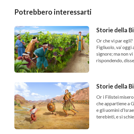
Potrebbero interessarti
Storie della B
Così furono compiti i cieli e la terra e tutto 
Or che vi par egli?
l’opera che aveva fatta, e si riposò il settimo
Figliuolo, va’ oggi
signore; ma non vi 
benedisse il settimo giorno e lo santificò, pe
rispondendo, disse:
creata e fatta.
volontà […]
Storie della B
Or i Filistei miser
che appartiene a 
e gli uomini d’Isra
terebinti, e si schi
monte da […]