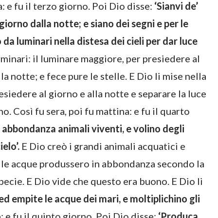
: e fu il terzo giorno. Poi Dio disse:
‘Sianvi de’
 giorno dalla notte; e siano dei segni e per le
o da luminari nella distesa dei cieli per dar luce
uminari: il luminare maggiore, per presiedere al
a notte; e fece pure le stelle. E Dio li mise nella
resiedere al giorno e alla notte e separare la luce
. Così fu sera, poi fu mattina: e fu il quarto
abbondanza animali viventi, e volino degli
elo’.
E Dio creò i grandi animali acquatici e
ali le acque produssero in abbondanza secondo la
pecie. E Dio vide che questo era buono. E Dio li
ed empite le acque dei mari, e moltiplichino gli
: e fu il quinto giorno. Poi Dio disse:
‘Produca