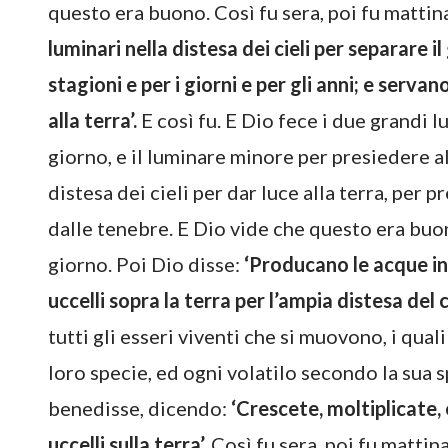
questo era buono. Così fu sera, poi fu mattina
luminari nella distesa dei cieli per separare il
stagioni e per i giorni e per gli anni; e servan
alla terra’.
E così fu. E Dio fece i due grandi l
giorno, e il luminare minore per presiedere all
distesa dei cieli per dar luce alla terra, per p
dalle tenebre. E Dio vide che questo era buono
giorno. Poi Dio disse:
‘Producano le acque in 
uccelli sopra la terra per l’ampia distesa del ci
tutti gli esseri viventi che si muovono, i qu
loro specie, ed ogni volatilo secondo la sua s
benedisse, dicendo:
‘Crescete, moltiplicate, 
uccelli sulla terra’.
Così fu sera, poi fu mattina