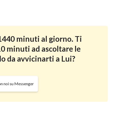
di vita, io do ogni erba verde per nutrimento’. E
o, ed ecco, era molto buono. Così fu sera, poi fu
440 minuti al giorno. Ti
0 minuti ad ascoltare le
o da avvicinarti a Lui?
on noi su Messenger