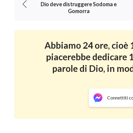
che si muove sulla terra ed ha in sé un soffio 
Dio deve distruggere Sodoma e
Gomorra
così fu.
E Dio vide tutto quello che aveva fatt
mattina: e fu il sesto giorno.
Stabilire il sabato
Abbiamo 24 ore, cioè 1
piacerebbe dedicare 1
parole di Dio, in mod
Connettiti c