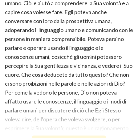
umano. Ciò le aiutò a comprendere la Sua volontà e a
capire cosa volesse fare. Egli poteva anche
conversare con loro dalla prospettiva umana,
adoperando il linguaggio umano e comunicando con le
persone in maniera comprensibile. Poteva persino
parlare e operare usando il linguaggio e le
conoscenze umani, cosicché gli uomini potessero
percepire la Sua gentilezza e vicinanza, e vedere il Suo
cuore. Che cosa deducete da tutto questo? Che non
ci sono proibizioni nelle parole e nelle azioni di Dio?
Per come la vedono le persone, Dio non poteva
affatto usare le conoscenze, il linguaggio o i modi di
parlare umani per discutere di ciò che Egli Stesso
voleva dire, dell’opera che voleva svolgere, o per
esprimere la Sua volontà; questo è un ragionamento
errato. Dio usò questo tipo di metafora cosicché le