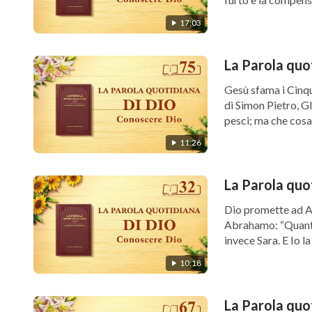
17:03
La Parola quo
Gesù sfama i Cinqu
di Simon Pietro, Gl
pesci; ma che cosa 
11:26
La Parola quo
Dio promette ad Ab
Abrahamo: “Quanto 
invece Sara. E Io la
10:18
La Parola quo