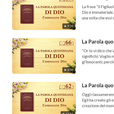
La frase “il Figliu
Dio è immateriale. 
una volta che essi s
5:20
La Parola quo
“Or Io vi dico che 
significhi: Voglio 
gl’innocenti; perché 
6:03
La Parola quo
Oggi riassumeremo 
Egli ha creato gli 
creazione del mondo 
16:55