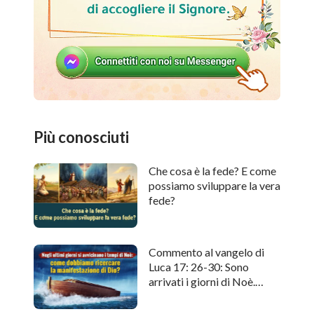
Più conosciuti
Che cosa è la fede? E come
possiamo sviluppare la vera
fede?
Commento al vangelo di
Luca 17: 26-30: Sono
arrivati i giorni di Noè.
Come cercare l'apparizione
di Dio?