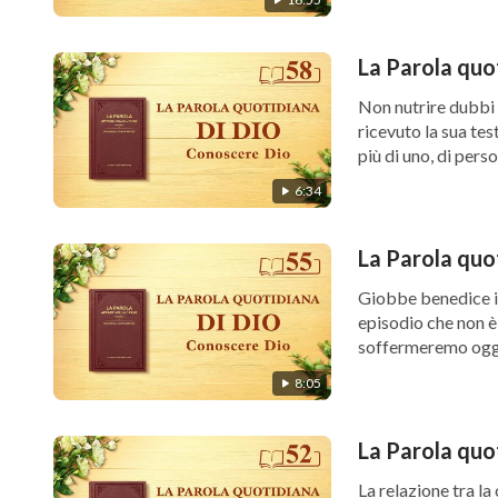
La Parola quo
Non nutrire dubbi 
ricevuto la sua te
più di uno, di person
6:34
La Parola quo
Giobbe benedice il
episodio che non è 
soffermeremo oggi
8:05
La Parola quo
La relazione tra la