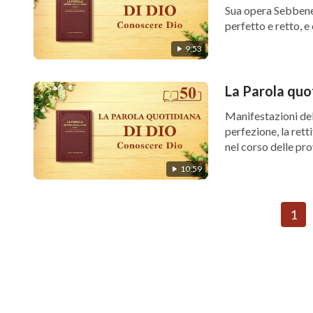
Sua opera Sebbene
perfetto e retto, e
9:53
La Parola quo
Manifestazioni del
perfezione, la retti
nel corso delle pr
10:59
1