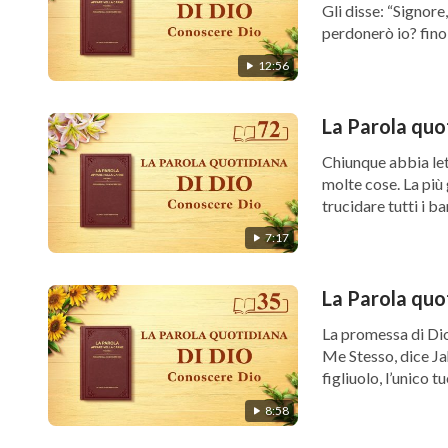
Gli disse: “Signore
perdonerò io? fino 
12:56
La Parola quo
Chiunque abbia let
molte cose. La più g
trucidare tutti i ba
7:17
La Parola quo
La promessa di Dio
Me Stesso, dice Jah
figliuolo, l’unico tuo
8:58