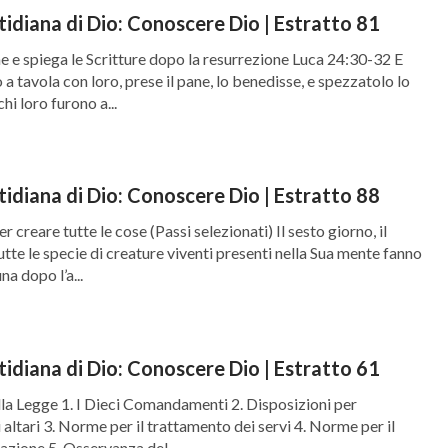
tidiana di Dio: Conoscere Dio | Estratto 81
e e spiega le Scritture dopo la resurrezione Luca 24:30-32 E
a tavola con loro, prese il pane, lo benedisse, e spezzatolo lo
chi loro furono a...
tidiana di Dio: Conoscere Dio | Estratto 88
are tutte le cose (Passi selezionati) Il sesto giorno, il
utte le specie di creature viventi presenti nella Sua mente fanno
na dopo l’a...
tidiana di Dio: Conoscere Dio | Estratto 61
la Legge 1. I Dieci Comandamenti 2. Disposizioni per
i altari 3. Norme per il trattamento dei servi 4. Norme per il
azione 5. Osservanza del...