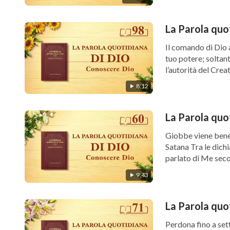
La Parola quo
Il comando di Dio 
tuo potere; soltant
l’autorità del Creat
8:12
La Parola quo
Giobbe viene bened
Satana Tra le dich
parlato di Me secon
9:43
La Parola quo
Perdona fino a set