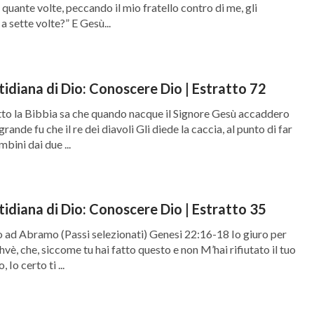
, quante volte, peccando il mio fratello contro di me, gli
a sette volte?” E Gesù...
tidiana di Dio: Conoscere Dio | Estratto 72
to la Bibbia sa che quando nacque il Signore Gesù accaddero
rande fu che il re dei diavoli Gli diede la caccia, al punto di far
mbini dai due ...
tidiana di Dio: Conoscere Dio | Estratto 35
 ad Abramo (Passi selezionati) Genesi 22:16-18 Io giuro per
vè, che, siccome tu hai fatto questo e non M’hai rifiutato il tuo
, Io certo ti ...