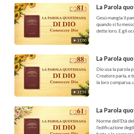
La Parola quo
Gesù mangia il pan
quando si fu messo 
dette loro. E gli oc
11:00
La Parola quo
Dio usa la parola per cre
Creatore parla, e t
la loro comparsa, u
11:53
La Parola quo
Norme dell’Età del
l’edificazione degl
furto e la compens