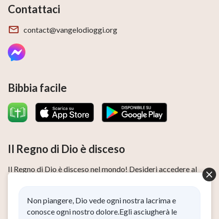
Contattaci
contact@vangelodioggi.org
Bibbia facile
Il Regno di Dio è disceso
Il Regno di Dio è disceso nel mondo! Desideri accedere al
Regno di Dio?
Ho letto e accetto l’
Informativa sulla privacy
.
Non piangere, Dio vede ogni nostra lacrima e
conosce ogni nostro dolore.Egli asciugherà le