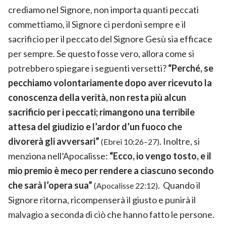
crediamo nel Signore, non importa quanti peccati
commettiamo, il Signore ci perdoni sempre e il
sacrificio per il peccato del Signore Gesù sia efficace
per sempre. Se questo fosse vero, allora come si
potrebbero spiegare i seguenti versetti?
“Perché, se
pecchiamo volontariamente dopo aver ricevuto la
conoscenza della verità, non resta più alcun
sacrificio per i peccati; rimangono una terribile
attesa del giudizio e l’ardor d’un fuoco che
divorerà gli avversari”
. Inoltre, si
(Ebrei 10:26–27)
menziona nell’Apocalisse:
“Ecco, io vengo tosto, e il
mio premio è meco per rendere a ciascuno secondo
che sarà l’opera sua”
. Quando il
(Apocalisse 22:12)
Signore ritorna, ricompenserà il giusto e punirà il
malvagio a seconda di ciò che hanno fatto le persone.