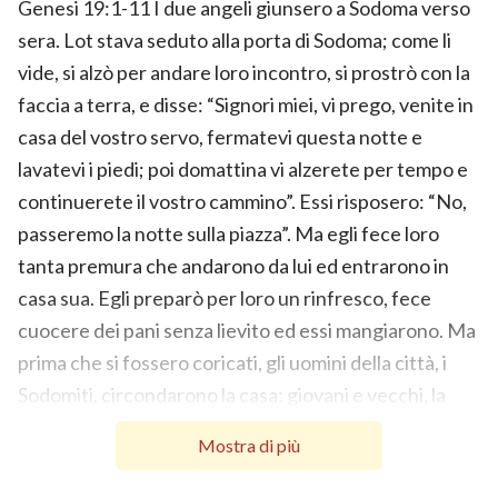
Genesi 19:1-11 I due angeli giunsero a Sodoma verso
sera. Lot stava seduto alla porta di Sodoma; come li
vide, si alzò per andare loro incontro, si prostrò con la
faccia a terra, e disse: “Signori miei, vi prego, venite in
casa del vostro servo, fermatevi questa notte e
lavatevi i piedi; poi domattina vi alzerete per tempo e
continuerete il vostro cammino”. Essi risposero: “No,
passeremo la notte sulla piazza”. Ma egli fece loro
tanta premura che andarono da lui ed entrarono in
casa sua. Egli preparò per loro un rinfresco, fece
cuocere dei pani senza lievito ed essi mangiarono. Ma
prima che si fossero coricati, gli uomini della città, i
Sodomiti, circondarono la casa: giovani e vecchi, la
popolazione intera venuta da ogni lato. Chiamarono
Mostra di più
Lot e gli dissero: “Dove sono quegli uomini che sono
venuti da te questa notte? Falli uscire, perché