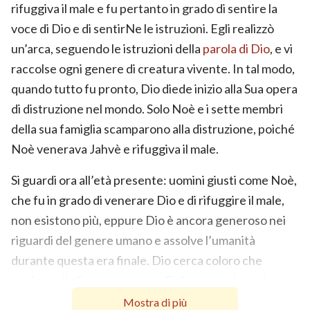
rifuggiva il male e fu pertanto in grado di sentire la
voce di Dio e di sentirNe le istruzioni. Egli realizzò
un’arca, seguendo le istruzioni della
parola di Dio
, e vi
raccolse ogni genere di creatura vivente. In tal modo,
quando tutto fu pronto, Dio diede inizio alla Sua opera
di distruzione nel mondo. Solo Noè e i sette membri
della sua famiglia scamparono alla distruzione, poiché
Noè venerava Jahvè e rifuggiva il male.
Si guardi ora all’età presente: uomini giusti come Noè,
che fu in grado di venerare Dio e di rifuggire il male,
non esistono più, eppure Dio è ancora generoso nei
riguardi del genere umano e assolve l’umanità
durante questa era finale. Dio cerca coloro che
anelano alla Sua apparizione. Egli cerca coloro che
sono in grado di prestare ascolto alle Sue parole, che
Mostra di più