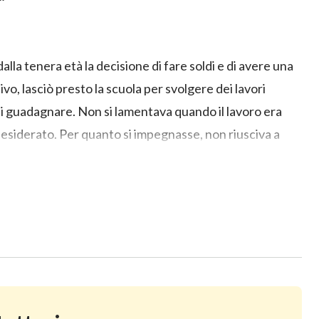
"
alla tenera età la decisione di fare soldi e di avere una
vo, lasciò presto la scuola per svolgere dei lavori
i guadagnare. Non si lamentava quando il lavoro era
 desiderato. Per quanto si impegnasse, non riusciva a
no di guadagnare molti soldi, lei e suo marito andarono a
 pesanti e il numero eccessivo di ore di lavoro la
cliniche fecero precipitare il suo umore ma, pur di
nuò a lavorare, trascinandosi con la sua malattia, decisa
i di salute la obbligò ad arrendersi. I dolori che provava
nza umana? Vale la pena mettere a repentaglio la vita per
fletteva in continuazione su queste domande. Non molto
Dio Onnipotente. Attraverso le parole di Dio