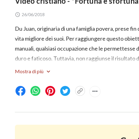
Video cristiano - "Fortuna e sfortuna
26/06/2018
Du Juan, originaria di una famiglia povera, prese fin d
vita migliore dei suoi. Per raggiungere questo obietti
manuali, qualsiasi occupazione che le permettesse d
duro e faticoso. Tuttavia, non raggiunse il risultato
ottenere la vita che desiderava. Nel 2008, con il sog
Mostra di più
lavorare in Giappone. Dopo qualche anno, le mansioni
fecero crollare dalla fatica. I risultati delle analisi 
raggiungere l'obiettivo, Du Juan non si arrese. Conti
a sopportare. Alla fine, la tortura delle sue condizion
la indussero a riflettere: qual è lo scopo dell'esiste
il denaro? I soldi fanno la felicità Mentalmente ri
tempo dopo, trovò la
salvezza
degli ultimi giorni di 