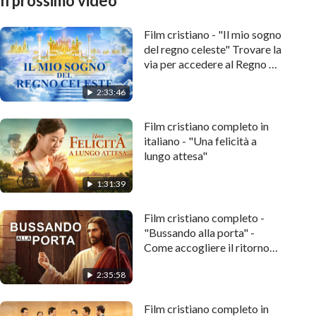
Il prossimo video
Film cristiano - "Il mio sogno
del regno celeste" Trovare la
via per accedere al Regno di
Dio
2:33:46
Film cristiano completo in
italiano - "Una felicità a
lungo attesa"
1:31:39
Film cristiano completo -
"Bussando alla porta" -
Come accogliere il ritorno
del Signore Gesù?
2:35:58
Film cristiano completo in