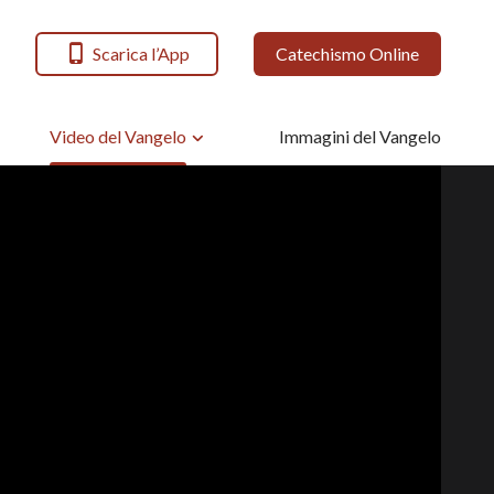
Scarica l’App
Catechismo Online
Video del Vangelo
Immagini del Vangelo