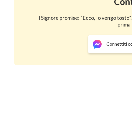
Cont
Onnipotente, scoprì l'origine delle sofferenze dell
Il Signore promise: “Ecco, Io vengo tosto”.
vivere l'uomo perché la sua vita abbia senso. … Ogn
prima 
piangeva dall'emozione: la malattia le aveva permes
sventura!
Connettiti c
Parte del materiale è tratta da:
https://stockfootage.com/