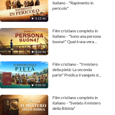
italiano - "Rapimento in
pericolo"
3:13:46
Film cristiano completo in
italiano - "Sono una persona
buona!" Qual è una vera
persona buona?
1:22:44
Film cristiano - "Il mistero
della pietà: La seconda
parte" Predica il vangelo del
ritorno di Gesù
3:05:33
Film cristiano completo in
italiano - "Svelato il mistero
della Bibbia"