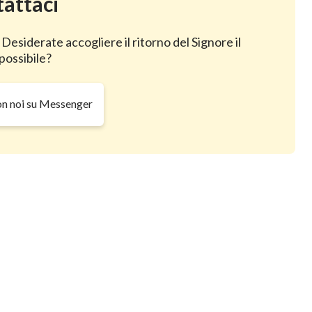
attaci
a vita dell'uomo, e comprese per che cosa e come deve
 Desiderate accogliere il ritorno del Signore il
i volta che pensava a quest'esperienza, Du Juan
possibile?
so di ricevere una benedizione attraverso una
on noi su Messenger