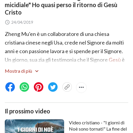
micidiale" Ho quasi perso il ritorno di Gesù
Cristo
24/04/2019
Zheng Mu'en è un collaboratore di una chiesa
cristiana cinese negli Usa, crede nel Signore da molti
anni e con passione lavora e si spende per il Signore.
Un giorno, sua zia gli testimonia che il Signore
Gesù
è
ritornato per esprimere la verità e compiere l'opera di
Mostra di più
giudicare e purificare l'uomo negli ultimi giorni, una
notizia che lo entusiasma notevolmente. Dopo aver
letto la
parola di Dio
Onnipotente e aver guardato
film e video della Chiesa di Dio Onnipotente, Zheng
Il prossimo video
Mu'en col cuore verifica che le parole di Dio
Onnipotente sono la verità e che Dio Onnipotente
Video cristiano - "I giorni di
può benissimo essere il ritorno del Signore Gesù,
Noè sono tornati" La fine del