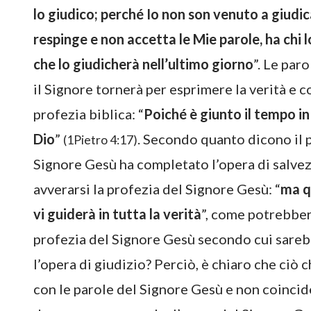
lo giudico; perché Io non son venuto a giudic
respinge e non accetta le Mie parole, ha chi l
che lo giudicherà nell’ultimo giorno
”. Le par
il Signore tornerà per esprimere la verità e c
profezia biblica: “
Poiché è giunto il tempo in 
Dio
”
. Secondo quanto dicono il pa
(1Pietro 4:17)
Signore Gesù ha completato l’opera di salve
avverarsi la profezia del Signore Gesù: “
ma qu
vi guiderà in tutta la verità
”, come potrebbe
profezia del Signore Gesù secondo cui sarebb
l’opera di giudizio? Perciò, è chiaro che ciò 
con le parole del Signore Gesù e non coincide 