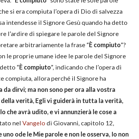
eva. “
È compiuto
” sono state le sole parole
he si era compiuta l’opera di Dio di salvezza
osa intendesse il Signore Gesù quando ha detto
e l’ardire di spiegare le parole del Signore
retare arbitrariamente la frase “
È compiuto
”?
on le proprie umane idee le parole del Signore
detto “
È compiuto
”, indicando che l’opera di
e compiuta, allora perché il Signore ha
 da dirvi; ma non sono per ora alla vostra
ella verità, Egli vi guiderà in tutta la verità,
lo che avrà udito, e vi annunzierà le cose a
rtato nel
Vangelo
di Giovanni, capitolo 12,
e uno ode le Mie parole e non le osserva, Io non