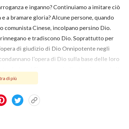
di arroganza e inganno? Continuiamo a imitare ciò
za e a bramare gloria? Alcune persone, quando
o comunista Cinese, incolpano persino Dio.
i rinnegano e tradiscono Dio. Soprattutto per
l’opera di giudizio di Dio Onnipotente negli
 condannano l’opera di Dio sulla base delle loro
stra fede nel Signore, quindi, otteniamo solo il
ra di più
no la natura e l’indole di Satana. Questa è
o. Se non trasformiamo la nostra natura
radiremo e Lo considereremo un nemico. Diresti
no dei Cieli
? Dovrebbe essere chiaro ora che
deva solo che l’opera di redenzione di Dio era