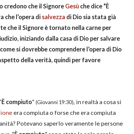
 credono che il Signore
Gesù
che dice “
È
va che l’opera di
salvezza
di Dio sia stata già
 che il Signore è tornato nella carne per
udizio, iniziando dalla casa di Dio per salvare
 come si dovrebbe comprendere l’opera di Dio
petto della verità, quindi per favore
“
È compiuto
”
, in realtà a cosa si
(Giovanni 19:30)
ione
era compiuta o forse che era compiuta
manità? Potevano saperlo veramente le persone