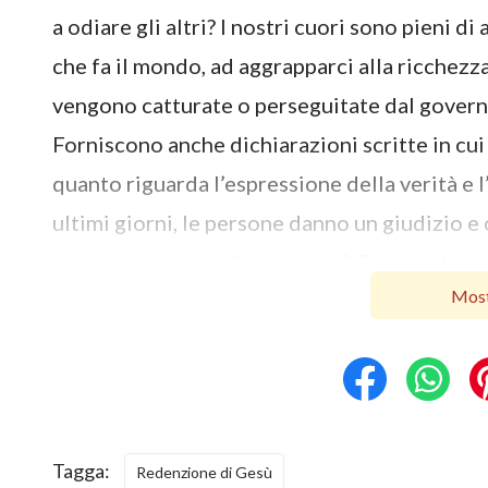
a odiare gli altri? I nostri cuori sono pieni 
che fa il mondo, ad aggrapparci alla ricchez
vengono catturate o perseguitate dal govern
Forniscono anche dichiarazioni scritte in cu
quanto riguarda l’espressione della verità e 
ultimi giorni, le persone danno un giudizio e
nozioni e capricci. Non è vero? Grazie alla no
Most
perdono dei peccati, ma dentro di noi rimango
l’origine del nostro peccare e resistere a Di
peccaminosa, allora resisteremo a Dio, Lo t
mai che una persona così può entrare nel
Reg
dicendo “
È compiuto
”, il Signore Gesù inten
Tagga:
Redenzione di Gesù