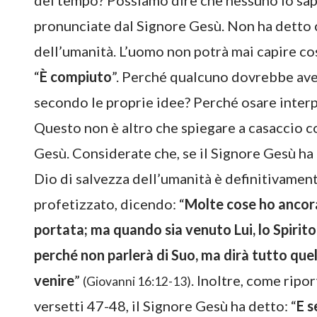
del tempo? Possiamo dire che nessuno lo sap
pronunciate dal Signore Gesù. Non ha detto c
dell’umanità. L’uomo non potrà mai capire c
“
È compiuto
”. Perché qualcuno dovrebbe aver
secondo le proprie idee? Perché osare interp
Questo non è altro che spiegare a casaccio c
Gesù. Considerate che, se il Signore Gesù ha 
Dio di salvezza dell’umanità è definitivament
profetizzato, dicendo: “
Molte cose ho ancora
portata; ma quando sia venuto Lui, lo Spirito d
perché non parlerà di Suo, ma dirà tutto quel
venire
”
. Inoltre, come ripo
(Giovanni 16:12-13)
versetti 47-48, il Signore Gesù ha detto: “
E s