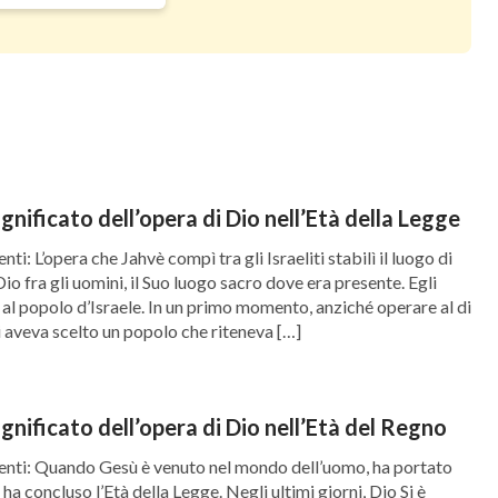
a cattiveria, eppure vuoi ancora discendere con
o un passaggio della tua fede in Dio: sei stato
hé tu possa soddisfare il cuore di Dio, l’opera
sere compiuta personalmente da Lui; se sei solo
a santità. Di conseguenza, non sarai degno di
io, perché hai saltato un passaggio nell’opera di
significato dell’opera di Dio nell’Età della Legge
gio principale per la trasformazione e la
nti: L’opera che Jahvè compì tra gli Israeliti stabilì il luogo di
Dio fra gli uomini, il Suo luogo sacro dove era presente. Egli
stato solo redento, non puoi ricevere
 al popolo d’Israele. In un primo momento, anziché operare al di
pellativo e all’identità” in “La Parola appare nella
li aveva scelto un popolo che riteneva […]
oloro che sono impuri non sono autorizzati a
significato dell’opera di Dio nell’Età del Regno
ro. Anche se forse hai svolto molto lavoro e
nenti: Quando Gesù è venuto nel mondo dell’uomo, ha portato
 ha concluso l’Età della Legge. Negli ultimi giorni, Dio Si è