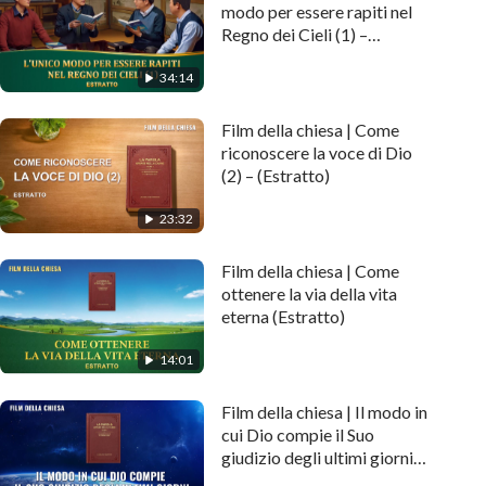
modo per essere rapiti nel
Regno dei Cieli (1) –
(Estratto)
34:14
Film della chiesa | Come
riconoscere la voce di Dio
(2) – (Estratto)
23:32
Film della chiesa | Come
ottenere la via della vita
eterna (Estratto)
14:01
Film della chiesa | Il modo in
cui Dio compie il Suo
giudizio degli ultimi giorni
(Estratto)