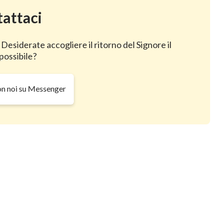
attaci
seconda venuta del Signore
n cielo?
 Desiderate accogliere il ritorno del Signore il
possibile?
on noi su Messenger