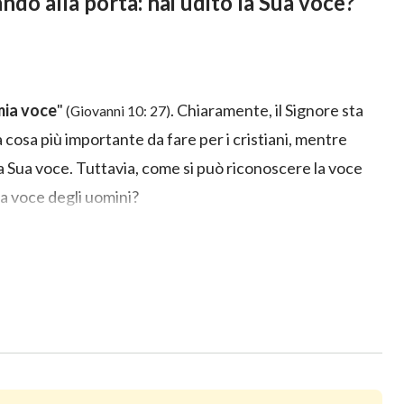
ando alla porta: hai udito la Sua voce?
mia voce
"
. Chiaramente, il Signore sta
(Giovanni 10: 27)
 cosa più importante da fare per i cristiani, mentre
la Sua voce. Tuttavia, come si può riconoscere la voce
 la voce degli uomini?
Signore sta bussando alla
 voce? (1) – (Estratto)