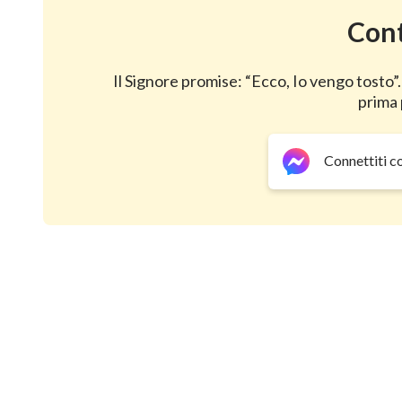
Cont
Si può accogliere la 
guardando le nuvole i
Il Signore promise: “Ecco, Io vengo tosto”.
prima 
Connettiti c