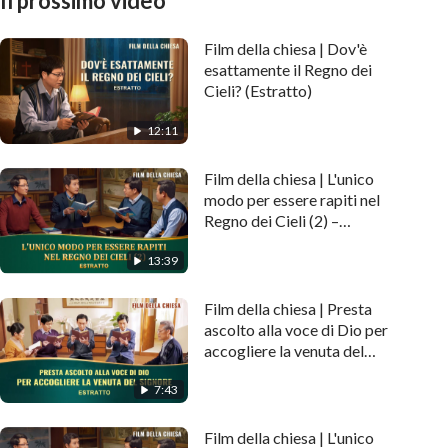
Il prossimo video
Film della chiesa | Dov'è
esattamente il Regno dei
Cieli? (Estratto)
12:11
Film della chiesa | L'unico
modo per essere rapiti nel
Regno dei Cieli (2) –
(Estratto)
13:39
Film della chiesa | Presta
ascolto alla voce di Dio per
accogliere la venuta del
Signore (Estratto)
7:43
Film della chiesa | L'unico