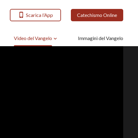
Scarica l’App
Catechismo Online
Video del Vangelo
Immagini del Vangelo