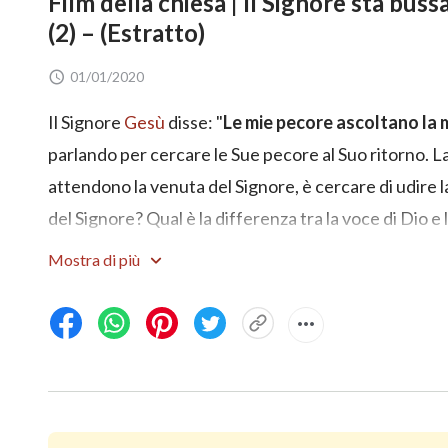
Film della chiesa | Il Signore sta buss
(2) – (Estratto)
01/01/2020
Il Signore
Gesù
disse: "
Le mie pecore ascoltano la 
parlando per cercare le Sue pecore al Suo ritorno. La
attendono la venuta del Signore, è cercare di udire 
del Signore? Qual è la differenza tra la voce di Dio e
Mostra di più
Condivide di più
:
Film della chiesa | Il 
porta: hai udito la Sua