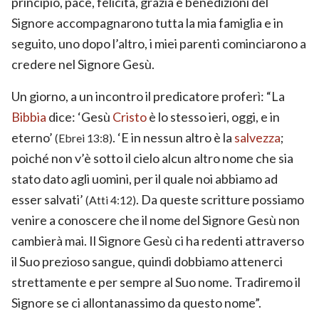
principio, pace, felicità, grazia e benedizioni del
Signore accompagnarono tutta la mia famiglia e in
seguito, uno dopo l’altro, i miei parenti cominciarono a
credere nel Signore Gesù.
Un giorno, a un incontro il predicatore proferì: “La
Bibbia
dice: ‘Gesù
Cristo
è lo stesso ieri, oggi, e in
eterno’
. ‘E in nessun altro è la
salvezza
;
(Ebrei 13:8)
poiché non v’è sotto il cielo alcun altro nome che sia
stato dato agli uomini, per il quale noi abbiamo ad
esser salvati’
. Da queste scritture possiamo
(Atti 4:12)
venire a conoscere che il nome del Signore Gesù non
cambierà mai. Il Signore Gesù ci ha redenti attraverso
il Suo prezioso sangue, quindi dobbiamo attenerci
strettamente e per sempre al Suo nome. Tradiremo il
Signore se ci allontanassimo da questo nome”.