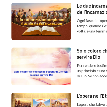
Le due incarna
dell’incarnaz
Ogni fase dell’oper
tempo, quando Ges
volta, è una femmi
che la femmina a m
Solo coloro c
servire Dio
Per rendere testim
un principio e una
di Dio. Se non acce
svergognare Satana.
rosso […]
L’opera nell’E
L’opera che Jahvè co