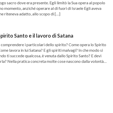
luogo sacro dove era presente. Egli limitò la Sua opera al popolo
imo momento, anziché operare al di fuori di Israele Egli aveva
he riteneva adatto, allo scopo di […]
Spirito Santo e il lavoro di Satana
 comprendere i particolari dello spirito? Come opera lo Spirito
me lavora in lui Satana? E gli spiriti malvagi? In che modo si
o ti succede qualcosa, è venuta dallo Spirito Santo? E devi
tarla? Nella pratica concreta molte cose nascono dalla volontà
i […]