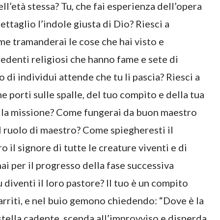
ell’età stessa? Tu, che fai esperienza dell’opera
dettaglio l’indole giusta di Dio? Riesci a
e tramanderai le cose che hai visto e
redenti religiosi che hanno fame e sete di
o di individui attende che tu li pascia? Riesci a
 porti sulle spalle, del tuo compito e della tua
della missione? Come fungerai da buon maestro
l ruolo di maestro? Come spiegheresti il
 il signore di tutte le creature viventi e di
ai per il progresso della fase successiva
diventi il loro pastore? Il tuo è un compito
arriti, e nel buio gemono chiedendo: “Dove è la
stella cadente, scenda all’improvviso e disperda