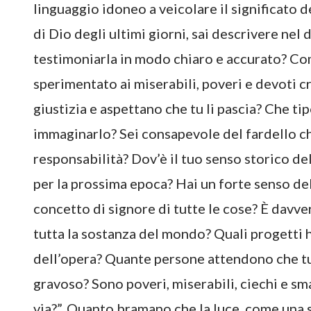
linguaggio idoneo a veicolare il significato d
di Dio degli ultimi giorni, sai descrivere nel 
testimoniarla in modo chiaro e accurato? Com
sperimentato ai miserabili, poveri e devoti c
giustizia e aspettano che tu li pascia? Che tip
immaginarlo? Sei consapevole del fardello che
responsabilità? Dov’è il tuo senso storico 
per la prossima epoca? Hai un forte senso de
concetto di signore di tutte le cose? È davvero
tutta la sostanza del mondo? Quali progetti h
dell’opera? Quante persone attendono che tu 
gravoso? Sono poveri, miserabili, ciechi e sm
via?”. Quanto bramano che la luce, come una 