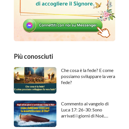
Più conosciuti
Che cosa è la fede? E come
possiamo sviluppare la vera
fede?
Commento al vangelo di
Luca 17: 26-30: Sono
arrivati i giorni di Noè.
Come cercare l'apparizione
di Dio?