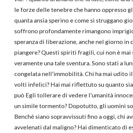
le forze delle tenebre che hanno oppresso gli
quanta ansia sperino e come si struggano gi
soffrono profondamente rimangono imprigion
speranza di liberazione, anche nel giorno in 
piangere? Questi spiriti fragili, cui non è ma
veramente una tale sventura. Sono stati a lung
congelata nell’immobilità. Chi ha mai udito il
volti infelici? Hai mai riflettuto su quanto s
può Egli tollerare di vedere l’umanità innoce
un simile tormento? Dopotutto, gli uomini son
Benché siano sopravvissuti fino a oggi, chi 
avvelenati dal maligno? Hai dimenticato di e