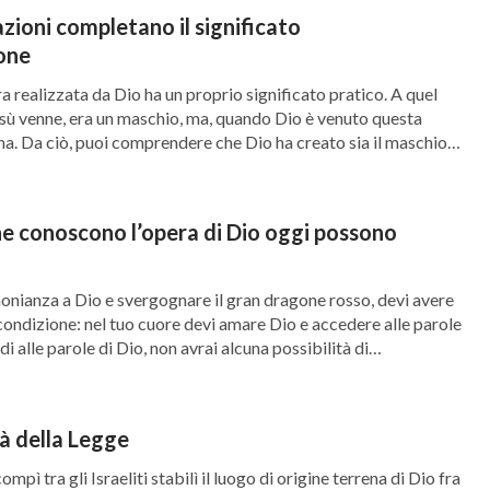
zioni completano il significato
ione
a realizzata da Dio ha un proprio significato pratico. A quel
ù venne, era un maschio, ma, quando Dio è venuto questa
na. Da ciò, puoi comprendere che Dio ha creato sia il maschio
otivo della Sua opera e che per Lui non c’è […]
he conoscono l’opera di Dio oggi possono
onianza a Dio e svergognare il gran dragone rosso, devi avere
 condizione: nel tuo cuore devi amare Dio e accedere alle parole
di alle parole di Dio, non avrai alcuna possibilità di
 Attraverso la crescita della tua vita, rinunci al gran dragone
tà della Legge
mpì tra gli Israeliti stabilì il luogo di origine terrena di Dio fra