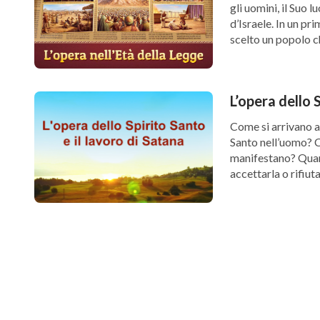
gli uomini, il Suo 
d’Israele. In un pr
scelto un popolo c
L’opera dello 
Come si arrivano a
Santo nell’uomo? Co
manifestano? Quand
accettarla o rifiu
umana, cose che gl