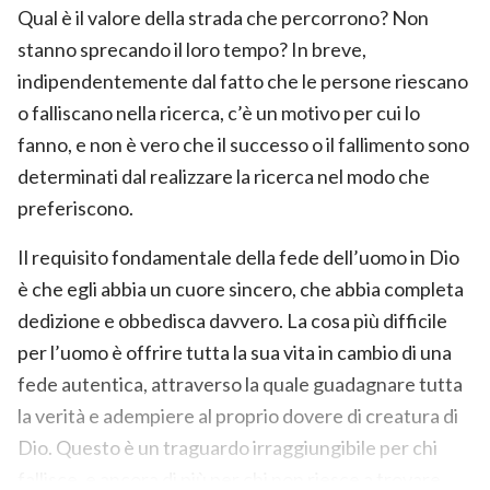
Qual è il valore della strada che percorrono? Non
stanno sprecando il loro tempo? In breve,
indipendentemente dal fatto che le persone riescano
o falliscano nella ricerca, c’è un motivo per cui lo
fanno, e non è vero che il successo o il fallimento sono
determinati dal realizzare la ricerca nel modo che
preferiscono.
Il requisito fondamentale della fede dell’uomo in Dio
è che egli abbia un cuore sincero, che abbia completa
dedizione e obbedisca davvero. La cosa più difficile
per l’uomo è offrire tutta la sua vita in cambio di una
fede autentica, attraverso la quale guadagnare tutta
la verità e adempiere al proprio dovere di creatura di
Dio. Questo è un traguardo irraggiungibile per chi
fallisce, e ancora di più per chi non riesce a trovare