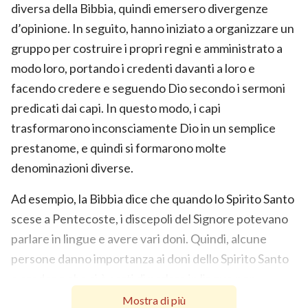
diversa della Bibbia, quindi emersero divergenze
d’opinione. In seguito, hanno iniziato a organizzare un
gruppo per costruire i propri regni e amministrato a
modo loro, portando i credenti davanti a loro e
facendo credere e seguendo Dio secondo i sermoni
predicati dai capi. In questo modo, i capi
trasformarono inconsciamente Dio in un semplice
prestanome, e quindi si formarono molte
denominazioni diverse.
Ad esempio, la Bibbia dice che quando lo Spirito Santo
scese a Pentecoste, i discepoli del Signore potevano
parlare in lingue e avere vari doni. Quindi, alcune
persone danno importanza ai doni dello Spirito Santo
e credono che si è certi di parlare in lingue non
appena viene battezzato, proprio come lo Spirito
Mostra di più