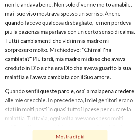
non le andava bene. Non solo divenne molto amabile,
ma il suo viso mostrava spesso un sorriso. Anche
quando facevo qualcosa di sbagliato, lei non perdeva
più la pazienza ma parlava con un certo senso di calma.
Tutti i cambiamenti che vidi in mia madre mi
sorpresero molto. Mi chiedevo: “Chi mai l’ha
cambiata?” Più tardi, mia madre mi disse che aveva
creduto in Dio e che era Dio che aveva guarito la sua
malattia e l’aveva cambiata con il Suo amore.
Quando sentii queste parole, osai a malapena credere
alle mie orecchie. In precedenza, i miei genitori erano
stati in molti posti in quasi tutto il paese per curare la
malattia. Tuttavia, ogni volta avevano speso molti
soldi e sofferto molti dolori, ma le condizioni di mia
madre non erano mai migliorate. Inaspettatamente,
Mostra di più