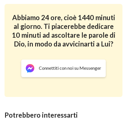
Dall’esperienza di mia madre ho capito che solo Dio
Abbiamo 24 ore, cioè 1440 minuti
può donare la vita all’uomo e cambiarlo. È Dio che ha
al giorno. Ti piacerebbe dedicare
salvato mia madre e ha condotto la nostra famiglia di
10 minuti ad ascoltare le parole di
nuovo alla Sua casa per vivere felici.
Dio, in modo da avvicinarti a Lui?
Grazie Dio! Tutte le lodi, l’autorità e la gloria sono per
Dio! Amen!
Traduzione di Federica De Martino
Connettiti con noi su Messenger
Condividerne di più ：
Cambiare modo di fare il genitore ha migliorato il
rapporto tra me e mio figlio
Potrebbero interessarti