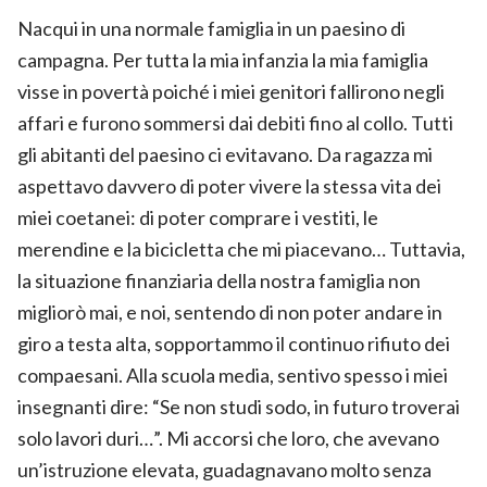
Nacqui in una normale famiglia in un paesino di
campagna. Per tutta la mia infanzia la mia famiglia
visse in povertà poiché i miei genitori fallirono negli
affari e furono sommersi dai debiti fino al collo. Tutti
gli abitanti del paesino ci evitavano. Da ragazza mi
aspettavo davvero di poter vivere la stessa vita dei
miei coetanei: di poter comprare i vestiti, le
merendine e la bicicletta che mi piacevano… Tuttavia,
la situazione finanziaria della nostra famiglia non
migliorò mai, e noi, sentendo di non poter andare in
giro a testa alta, sopportammo il continuo rifiuto dei
compaesani. Alla scuola media, sentivo spesso i miei
insegnanti dire: “Se non studi sodo, in futuro troverai
solo lavori duri…”. Mi accorsi che loro, che avevano
un’istruzione elevata, guadagnavano molto senza