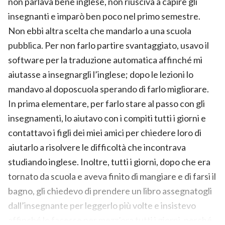
non parlava bene inglese, non riusciva a capire gli
insegnanti e imparò ben poco nel primo semestre.
Non ebbi altra scelta che mandarlo a una scuola
pubblica. Per non farlo partire svantaggiato, usavo il
software per la traduzione automatica affinché mi
aiutasse a insegnargli l’inglese; dopo le lezioni lo
mandavo al doposcuola sperando di farlo migliorare.
In prima elementare, per farlo stare al passo con gli
insegnamenti, lo aiutavo con i compiti tutti i giorni e
contattavo i figli dei miei amici per chiedere loro di
aiutarlo a risolvere le difficoltà che incontrava
studiando inglese. Inoltre, tutti i giorni, dopo che era
tornato da scuola e aveva finito di mangiare e di farsi il
bagno, gli chiedevo di prendere un libro assegnatogli
dall’insegnante per leggerlo più volte e insistevo
affinché lo facesse per mezz’ora tutti i giorni, perché