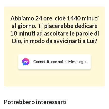
non faceva i progressi che ci aspettavamo.
Questo tipo di vita durò per un po’ e non gli
Abbiamo 24 ore, cioè 1440 minuti
concedevo quasi la possibilità di giocare. In quel
al giorno. Ti piacerebbe dedicare
periodo avevo anche pensato di lasciarlo rilassare,
10 minuti ad ascoltare le parole di
pensando che i bambini dovessero avere un’infanzia
Dio, in modo da avvicinarti a Lui?
tranquilla e felice. Ma poi pensavo: se non riesce a
superare il test di una buona università non troverà
mai un buon lavoro e avrà il mio stesso futuro: potrà
sostenere la famiglia solo lavorando duramente per
Connettiti con noi su Messenger
tutta la vita. Dopo aver riflettuto molto, pensai che
dovevo chiedergli ancora di utilizzare il tempo del
gioco per leggere, credevo fermamente che
studiando sodo avrebbe sicuramente tenuto il passo
con gli studi. Ero convinta che poiché non era stupido,
Potrebbero interessarti
i suoi voti sarebbero certamente stati migliori di quelli