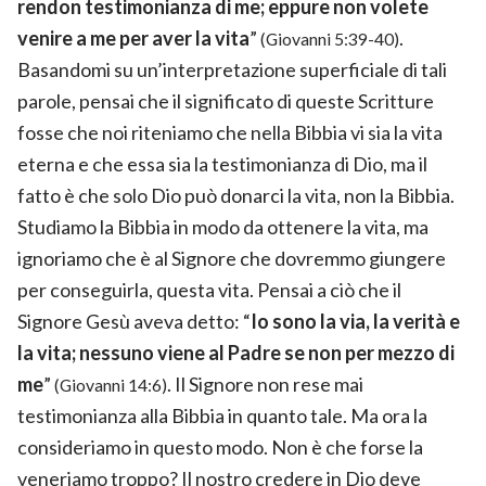
rendon testimonianza di me; eppure non volete
venire a me per aver la vita
”
.
(Giovanni 5:39-40)
Basandomi su un’interpretazione superficiale di tali
parole, pensai che il significato di queste Scritture
fosse che noi riteniamo che nella Bibbia vi sia la vita
eterna e che essa sia la testimonianza di Dio, ma il
fatto è che solo Dio può donarci la vita, non la Bibbia.
Studiamo la Bibbia in modo da ottenere la vita, ma
ignoriamo che è al Signore che dovremmo giungere
per conseguirla, questa vita. Pensai a ciò che il
Signore Gesù aveva detto: “
Io sono la via, la verità e
la vita; nessuno viene al Padre se non per mezzo di
me
”
. Il Signore non rese mai
(Giovanni 14:6)
testimonianza alla Bibbia in quanto tale. Ma ora la
consideriamo in questo modo. Non è che forse la
veneriamo troppo? Il nostro credere in Dio deve