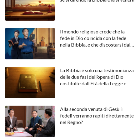
Il mondo religioso crede che la
fede in Dio coincida con la fede
nella Bibbia, e che discostarsi dalla
Bibbia equivalga a non avere fede
in Dio; il motivo per cui questa idea
è sbagliata
La Bibbia è solo una testimonianza
delle due fasi dell’opera di Dio
costituite dall’Età della Legge e
dall’Età della Grazia, non della Sua
opera intera
Alla seconda venuta di Gesù, i
fedeli verranno rapiti direttamente
nel Regno?