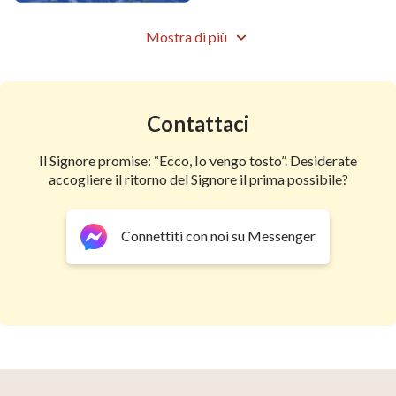
prestarGli attenzione e obbedirGli,
Mostra di più
perché tutti gli uomini sono creature di Dio.
La volontà di Dio è che tutto il tuo essere
Contattaci
e il tuo cuore siano donati a Lui,
Il Signore promise: “Ecco, Io vengo tosto”. Desiderate
e che tu Gli obbedisca e Lo segua.
accogliere il ritorno del Signore il prima possibile?
Dovresti permettere a Dio di servirsi di te,
Connettiti con noi su Messenger
ed esser felice di servirLo.
Dovresti fare qualsiasi cosa per Lui.
da "Seguire l'Agnello e cantare dei canti nuovi"