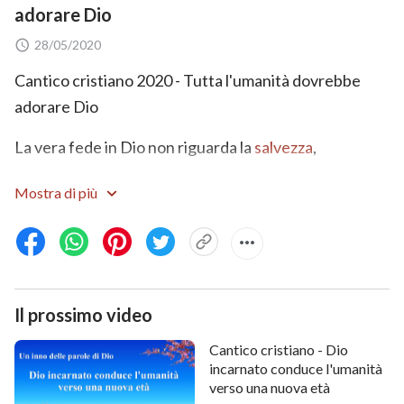
adorare Dio
28/05/2020
Cantico cristiano 2020 - Tutta l'umanità dovrebbe
adorare Dio
La vera fede in Dio non riguarda la
salvezza
,
l'essere una brava persona o l'ottenere una parvenza
Mostra di più
umana.
È più della fede in Dio, più di sapere
che Dio è la verità, la via, la vita e nulla di più.
Il prossimo video
Non è solo affinché tu accetti Dio
Cantico cristiano - Dio
incarnato conduce l'umanità
e riconosca che Egli è il Sovrano di tutte le cose,
verso una nuova età