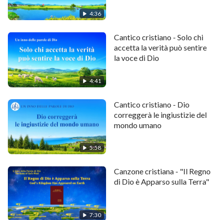
il Creatore e l'onnipotente, unico e supremo.
4:36
Credere veramente è più di questo.
Cantico cristiano - Solo chi
accetta la verità può sentire
La volontà di Dio è che tutto il tuo essere
la voce di Dio
e il tuo cuore siano donati a Lui,
4:41
e che tu Gli obbedisca e Lo segua.
Cantico cristiano - Dio
correggerà le ingiustizie del
Dovresti permettere a Dio di servirsi di te,
mondo umano
ed esser felice di servirLo.
5:58
Dovresti fare qualsiasi cosa per Lui.
Canzone cristiana - "Il Regno
di Dio è Apparso sulla Terra"
Non è solo l'eletto a dover credere in Dio.
Tutta l'umanità dovrebbe adorarLo,
7:30