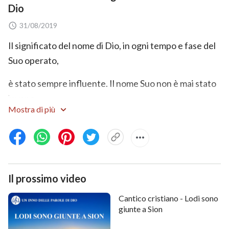
Dio
31/08/2019
Il significato del nome di Dio, in ogni tempo e fase del
Suo operato,
è stato sempre influente. Il nome Suo non è mai stato
invano.
Mostra di più
Ogni nome appartiene a un'epoca.
Yahweh,
Gesù
e il
Messia
rappresentano lo Spirito di
Dio.
Il prossimo video
E questi nomi esprimono le ere della gestione di Dio
nel tempo.
Cantico cristiano - Lodi sono
giunte a Sion
I nomi con cui la gente chiama Dio