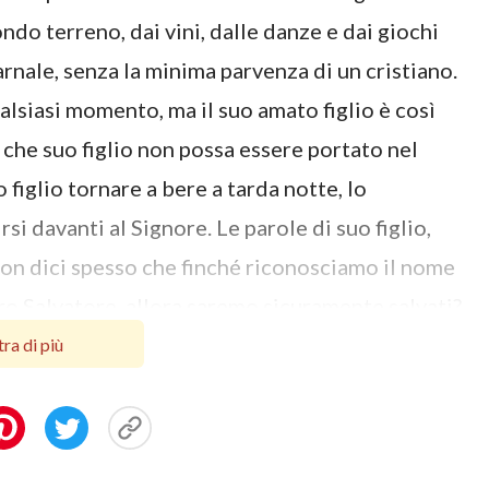
do terreno, dai vini, dalle danze e dai giochi
rnale, senza la minima parvenza di un cristiano.
alsiasi momento, ma il suo amato figlio è così
che suo figlio non possa essere portato nel
figlio tornare a bere a tarda notte, lo
si davanti al Signore. Le parole di suo figlio,
on dici spesso che finché riconosciamo il nome
tro Salvatore, allora saremo sicuramente salvati?
credenti, il Signore non ci abbandonerà.
ra di più
e nostre immagini, ci renderà santi e ci
ccupi ancora che non possiamo entrare nel
 Signore cambierà le nostre forme