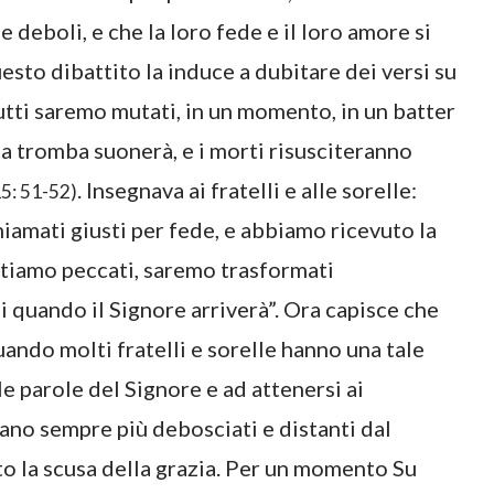
e deboli, e che la loro fede e il loro amore si
sto dibattito la induce a dubitare dei versi su
utti saremo mutati, in un momento, in un batter
la tromba suonerà, e i morti risusciteranno
. Insegnava ai fratelli e alle sorelle:
15: 51-52)
hiamati giusti per fede, e abbiamo ricevuto la
tiamo peccati, saremo trasformati
 quando il Signore arriverà”. Ora capisce che
uando molti fratelli e sorelle hanno una tale
e parole del Signore e ad attenersi ai
no sempre più debosciati e distanti dal
o la scusa della grazia. Per un momento Su