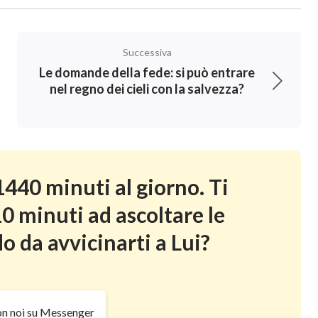
ieli quando Egli arriverà. Tuttavia, pur vedendo
lianza di un cristiano, si preoccupa di non
Successiva
ei Cieli. In realtà potrebbe non essere sicura se
Le domande della fede: si può entrare
formata quando arriva il Signore.
nel regno dei cieli con la salvezza?
itazione e la suspense. Per quanto riguarda come
 raggiungere la santità e essere innalzato nel
questo film. Se stai lottando duramente e
440 minuti al giorno. Ti
nte a districarti da loro, se vuoi anche
0 minuti ad ascoltare le
ri scacciare la tua natura peccaminosa e
o da avvicinarti a Lui?
 cambiamento indicherà la strada per te.
on noi su Messenger