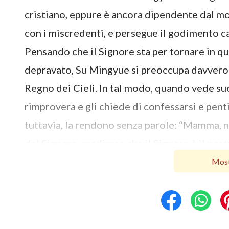
cristiano, eppure è ancora dipendente dal mon
con i miscredenti, e persegue il godimento ca
Pensando che il Signore sta per tornare in qu
depravato, Su Mingyue si preoccupa davvero 
Regno dei Cieli. In tal modo, quando vede suo 
rimprovera e gli chiede di confessarsi e pentir
tuttavia, la rendono senza parole: “Mamma, n
del Signore, crediamo che il Signore è il nos
Anche se pecchiamo ancora spesso come i mis
Most
Quando ritornerà, cambierà immediatamente l
porterà nel Regno dei Cieli. Mamma, ti preo
Regno dei Cieli?” Su Mingyue sostiene che il