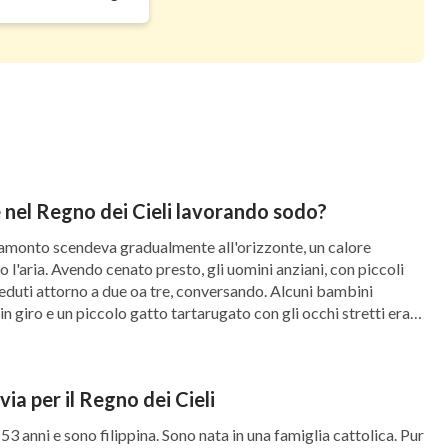
del cambiamento” Rivelare i misteri nella
e nel Regno dei Cieli lavorando sodo?
 tramonto scendeva gradualmente all'orizzonte, un calore
l'aria. Avendo cenato presto, gli uomini anziani, con piccoli
seduti attorno a due oa tre, conversando. Alcuni bambini
n giro e un piccolo gatto tartarugato con gli occhi stretti era
sotto la gronda, pigro e fermo. […]
via per il Regno dei Cieli
53 anni e sono filippina. Sono nata in una famiglia cattolica. Pur