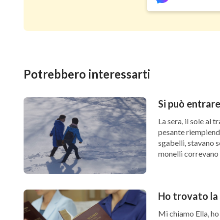
Film cristiano completo 2018 – “Il momento 
Bibbia
Potrebbero interessarti
Si può entrar
La sera, il sole al
pesante riempiendo 
sgabelli, stavano 
monelli correvano i
sdraiato svogliato 
Ho trovato la 
Mi chiamo Ella, ho 