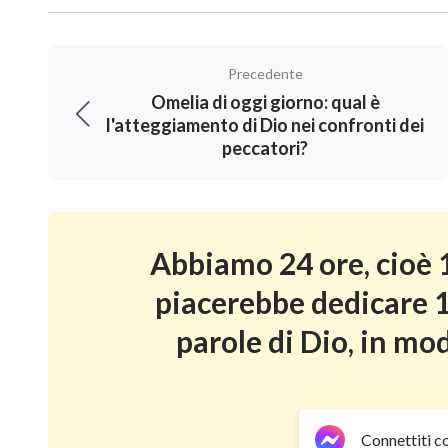
istantaneamente e ci porterà nel Regno dei C
che suo figlio non può affatto vivere la somig
Precedente
essere in grado di essere portato nel Regno d
Omelia di oggi giorno: qual è
lei stessa possa essere istantaneamente tras
l'atteggiamento di Dio nei confronti dei
peccatori?
Non dico altro da qui, o toglierò tutta l’ecc
liberarsi della natura peccaminosa in modo da
Regno dei Cieli, è chiaramente condiviso in 
Abbiamo 24 ore, cioè 1
dolorosamente nei peccati, sentendoti impote
piacerebbe dedicare 1
liberarti dalle catene del peccato, se deside
parole di Dio, in mod
raggiungere la santità, allora Il Momento del
condividerne di più:
Connettiti c