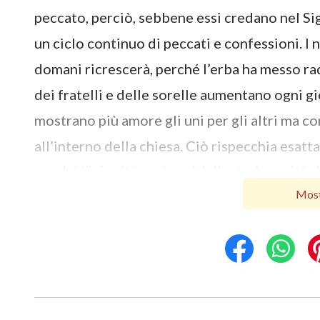
peccato, perciò, sebbene essi credano nel S
un ciclo continuo di peccati e confessioni. I 
domani ricrescerà, perché l’erba ha messo rad
dei fratelli e delle sorelle aumentano ogni g
mostrano più amore gli uni per gli altri ma 
all’interno della chiesa. Ciò rispecchia esatt
perché l’iniquità sarà moltiplicata, la carità 
Most
uomini si sono tutti allontanati dagli inseg
potranno mai entrare nel Regno dei Cieli se 
A queste parole, non potei fare a meno di ri
ne siamo schiavi”. La sorella proseguì: “Le p
riescono a liberarsene, hanno bisogno di un’o