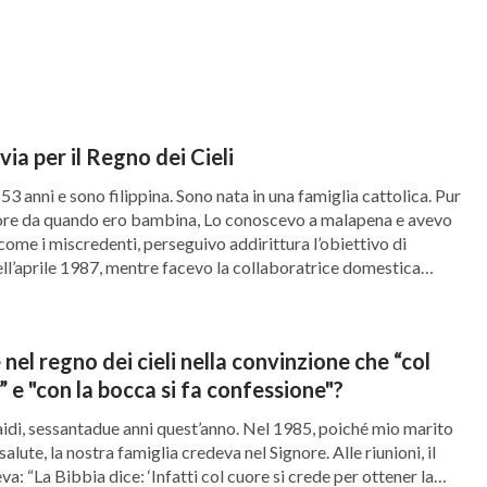
ingua e popolo e nazione
’. Da ciò possiamo
gnore Gesù
Cristo
e che solo l’Agnello è degno di
otente, Cristo degli ultimi giorni, è il nome del
e verità e i misteri a coloro che hanno fede in
via per il Regno dei Cieli
sato e di oggi non potevano comprendere. Ciò
53 anni e sono filippina. Sono nata in una famiglia cattolica. Pur
bro sigillato. Negli ultimi giorni l’opera di
ore da quando ero bambina, Lo conoscevo a malapena e avevo
ra di ‘giudizio a partire dalla casa di Dio’
 come i miscredenti, perseguivo addirittura l’obiettivo di
ell’aprile 1987, mentre facevo la collaboratrice domestica
nare alla mente il verso: “
[…] il Signore Iddio,
i Villan, una cristiana […]
, e sentii che ciò che la sorella stava
ocalisse 4:8)
i: “Il predicatore della nostra chiesa ha detto
 nel regno dei cieli nella convinzione che “col
” e "con la bocca si fa confessione"?
l’umanità, e ci ha chiesto di essere vigili nella
di, sessantadue anni quest’anno. Nel 1985, poiché mio marito
udizio di cui parliamo implica che il Signore, al
alute, la nostra famiglia credeva nel Signore. Alle riunioni, il
i cieli per giudicare tutti i paesi e tutti i
va: “La Bibbia dice: ‘Infatti col cuore si crede per ottener la