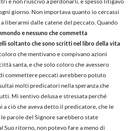
ltri e non riuscivo a perdonarli, e spesso litigavo
 ogni giorno. Non importava quanto io cercassi
o a liberarmi dalle catene del peccato. Quando
immondo e nessuno che commetta
i soltanto che sono scritti nel libro della vita
ti coloro che mentivano e compivano azioni
città santa, e che solo coloro che avessero
o di commettere peccati avrebbero potuto
sultai molti predicatori nella speranza che
utti. Mi sentivo delusa e stressata perché
 a ciò che aveva detto il predicatore, che le
le parole del Signore sarebbero state
al Suo ritorno, non potevo fare a meno di