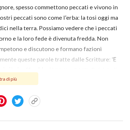
ignore, spesso commettono peccati e vivono in
nostri peccati sono come l’erba: la tosi oggi ma
ici nella terra. Possiamo vedere che i peccati
iorno e la loro fede è divenuta fredda. Non
competono e discutono e formano fazioni
amente queste parole tratte dalle Scritture: ‘
E
dei più si raffredderà
’
. Poiché gli
(Matteo 24:12)
ra di più
namenti del Signore e vivono nel peccato, come
prima non vengono purificati?”
spondere: “Già. Viviamo davvero nel peccato e
ersone come noi, che vivono nel peccato e non
pera di rimozione dei peccati e di essere