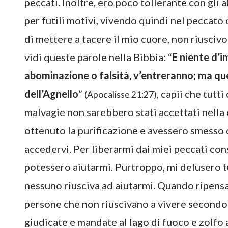
peccati. Inoltre, ero poco tollerante con gli a
per futili motivi, vivendo quindi nel peccato
di mettere a tacere il mio cuore, non riusciv
vidi queste parole nella Bibbia: “
E niente d’
abominazione o falsità, v’entreranno; ma quell
dell’Agnello
”
, capii che tut
(Apocalisse 21:27)
malvagie non sarebbero stati accettati nella 
ottenuto la purificazione e avessero smess
accedervi. Per liberarmi dai miei peccati con
potessero aiutarmi. Purtroppo, mi delusero t
nessuno riusciva ad aiutarmi. Quando ripensai
persone che non riuscivano a vivere secondo 
giudicate e mandate al lago di fuoco e zolfo 