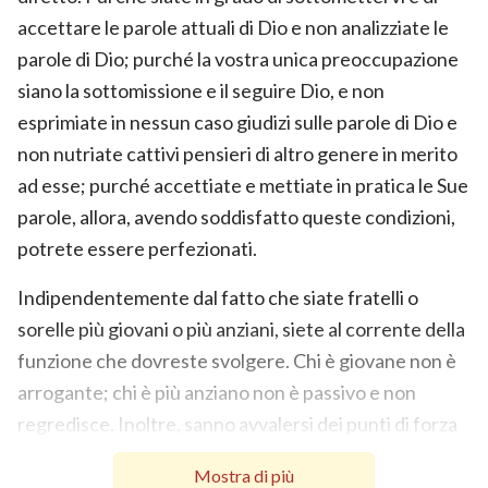
accettare le parole attuali di Dio e non analizziate le
parole di Dio; purché la vostra unica preoccupazione
siano la sottomissione e il seguire Dio, e non
esprimiate in nessun caso giudizi sulle parole di Dio e
non nutriate cattivi pensieri di altro genere in merito
ad esse; purché accettiate e mettiate in pratica le Sue
parole, allora, avendo soddisfatto queste condizioni,
potrete essere perfezionati.
Indipendentemente dal fatto che siate fratelli o
sorelle più giovani o più anziani, siete al corrente della
funzione che dovreste svolgere. Chi è giovane non è
arrogante; chi è più anziano non è passivo e non
regredisce. Inoltre, sanno avvalersi dei punti di forza
altrui per sopperire ai propri punti deboli e sanno
Mostra di più
servirsi a vicenda senza pregiudizi. Un ponte di