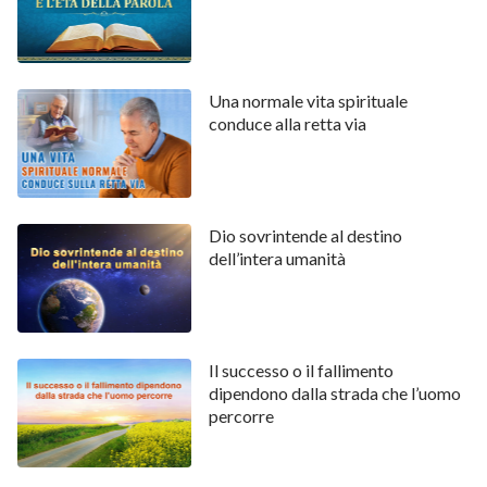
prove e castighi, voialtri non vi dileguate, e questo è
sufficiente a dimostrare che l’opera di Dio ha
raggiunto uno splendore senza precedenti. Non è
Una normale vita spirituale
qualcosa che l’uomo sia capace di fare e di sostenere,
conduce alla retta via
ma è piuttosto opera di Dio Stesso. Da molti fatti
dell’opera di Dio si può, dunque, capire come Egli
voglia perfezionare l’uomo e sia certamente in grado
Dio sovrintende al destino
di rendervi completi. Se sapete cogliere questo, se
dell’intera umanità
siete in grado di compiere una scoperta di tal genere,
allora non attenderete la seconda venuta di Gesù, ma
lascerete invece che Dio vi renda completi nell’età
presente. Ciascuno di voi dovrebbe quindi fare tutto il
Il successo o il fallimento
dipendono dalla strada che l’uomo
possibile, non risparmiando alcuno sforzo, per essere
percorre
reso perfetto da Dio.
Ora, non devi prestare attenzione alle cose negative.