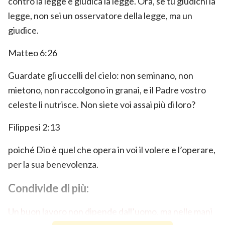
contro la legge e giudica la legge. Ora, se tu giudichi la
legge, non sei un osservatore della legge, ma un
giudice.
Matteo 6:26
Guardate gli uccelli del cielo: non seminano, non
mietono, non raccolgono in granai, e il Padre vostro
celeste li nutrisce. Non siete voi assai più di loro?
Filippesi 2:13
poiché Dio è quel che opera in voi il volere e l’operare,
per la sua benevolenza.
Condivide di più:
Un buon lavoro non dipende dall’uomo, ma nelle mani