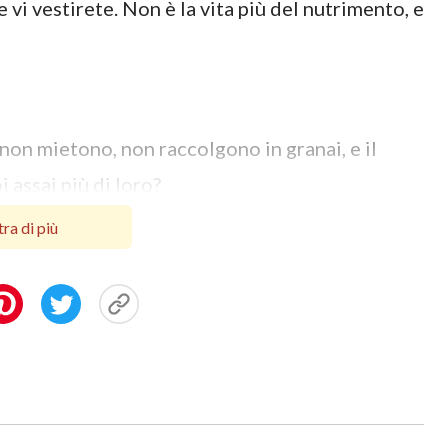
 vi vestirete. Non è la vita più del nutrimento, e
 non mietono, non raccolgono in granai, e il
 assai più di loro?
ra di più
vostro è piaciuto di darvi il regno.
 granel di senapa, potreste dire a questo moro:
ebbe.