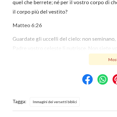
quel che berrete; né per il vostro corpo di che
il corpo più del vestito?
Matteo 6:26
Guardate gli uccelli del cielo: non seminano,
Padre vostro celeste li nutrisce. Non siete voi
Most
Luca 12:32
Non temere, o piccol gregge; poiché al Padre 
Luca 17:6
Tagga:
E il Signore disse: Se aveste fede quant’è un
Immagini dei versetti biblici
Sradicati e trapiantati nel mare, e vi ubbidir