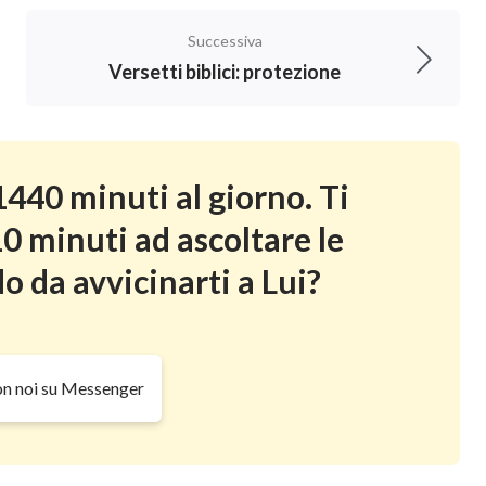
Successiva
Versetti biblici: protezione
 pietra d’intoppo e una roccia d’inciampo; ma
440 minuti al giorno. Ti
0 minuti ad ascoltare le
ato di tutte le cose, delle quali voi non avete
o da avvicinarti a Lui?
.
di un semplice lavoro
on noi su Messenger