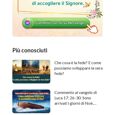
Più conosciuti
Che cosa è la fede? E come
possiamo sviluppare la vera
fede?
Commento al vangelo di
Luca 17: 26-30: Sono
arrivati i giorni di Noè.
Come cercare l'apparizione
di Dio?