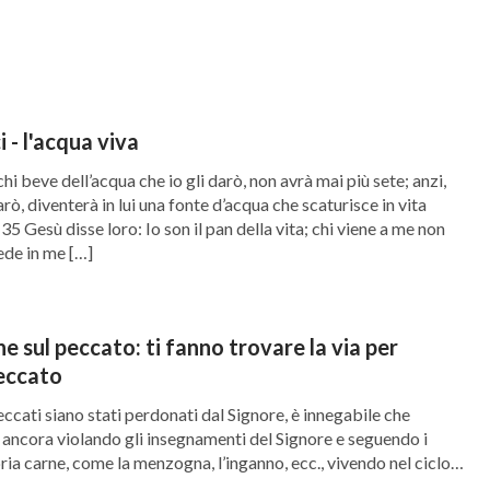
i - l'acqua viva
i beve dell’acqua che io gli darò, non avrà mai più sete; anzi,
arò, diventerà in lui una fonte d’acqua che scaturisce in vita
35 Gesù disse loro: Io son il pan della vita; chi viene a me non
ede in me […]
che sul peccato: ti fanno trovare la via per
peccato
ccati siano stati perdonati dal Signore, è innegabile che
ncora violando gli insegnamenti del Signore e seguendo i
ria carne, come la menzogna, l’inganno, ecc., vivendo nel ciclo
 confessione, è difficile liberarsene. Dio è giusto e santo, può