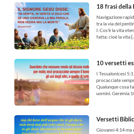
18 frasi della 
Navigazione rapida:
tra la via del pent
I. Cos'è la vita et
fatta: cioè la vita 
10 versetti es
I Tessalonicesi 5:
procacciate sempre i
Qualunque cosa fac
uomini. Geremia 10
Versetti Biblic
Giovanni 4:14 ma ch