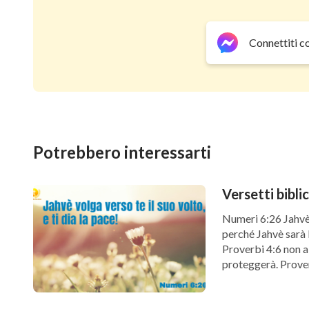
Connettiti c
Potrebbero interessarti
Versetti bibli
Numeri 6:26 Jahvè v
perché Jahvè sarà l
Proverbi 4:6 non a
proteggerà. Proverb