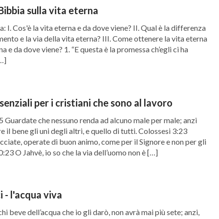
Bibbia sulla vita eterna
 I. Cos'è la vita eterna e da dove viene? II. Qual è la differenza
imento e la via della vita eterna? III. Come ottenere la vita eterna
erna e da dove viene? 1. “E questa è la promessa ch’egli ci ha
[…]
senziali per i cristiani che sono al lavoro
15 Guardate che nessuno renda ad alcuno male per male; anzi
l bene gli uni degli altri, e quello di tutti. Colossesi 3:23
ciate, operate di buon animo, come per il Signore e non per gli
:23 O Jahvè, io so che la via dell’uomo non è […]
i - l'acqua viva
i beve dell’acqua che io gli darò, non avrà mai più sete; anzi,