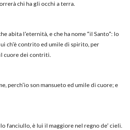
orrerà chi ha gli occhi a terra.
che abita l’eternità, e che ha nome “il Santo”: Io
i ch’è contrito ed umile di spirito, per
il cuore dei contriti.
me, perch’io son mansueto ed umile di cuore; e
fanciullo, è lui il maggiore nel regno de’ cieli.