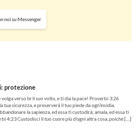
on noi su Messenger
ci: protezione
olga verso te il suo volto, e ti dia la pace! Proverbi 3:26
a tua sicurezza, e preserverà il tuo piede da ogn’insidia.
bbandonare la sapienza, ed essa ti custodirà; amala, ed essa ti
i 4:23 Custodisci il tuo cuore più d’ogni altra cosa, poiché […]