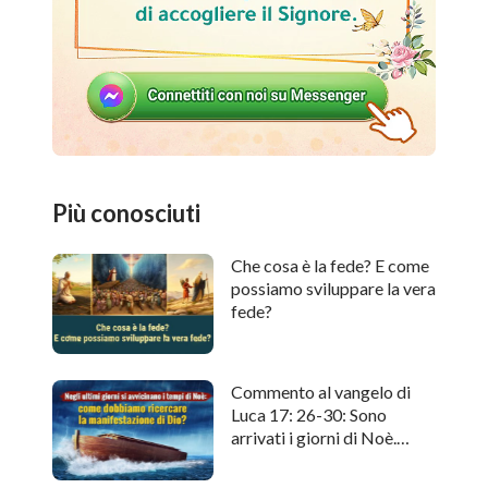
Più conosciuti
Che cosa è la fede? E come
possiamo sviluppare la vera
fede?
Commento al vangelo di
Luca 17: 26-30: Sono
arrivati i giorni di Noè.
Come cercare l'apparizione
di Dio?