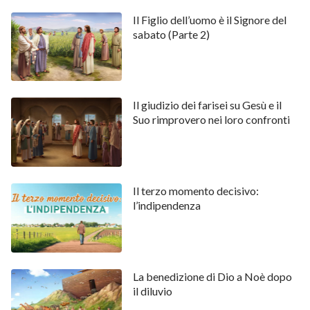
a Giobbe in cambio della sua fede, determinazione e
Il Figlio dell’uomo è il Signore del
obbedienza a Dio e del suo timore nei Suoi confronti;
sabato (Parte 2)
Giobbe pagò il prezzo della sua vita per conseguire
gioia e felicità sulla terra, il diritto e il titolo,
perfettamente naturali e giustificati, di adorare il
Il giudizio dei farisei su Gesù e il
Creatore senza interferenze, come autentica
Suo rimprovero nei loro confronti
creatura di Dio sulla terra. Questo fu anche il
maggiore esito delle tentazioni sopportate da Giobbe.
Quando le persone devono ancora essere salvate, le
Il terzo momento decisivo:
loro vite subiscono il disturbo e addirittura il controllo
l’indipendenza
di Satana. In altri termini, le persone non ancora
salvate sono prigioniere di Satana, senza libertà,
Satana non ha rinunciato a loro, non sono qualificate e
La benedizione di Dio a Noè dopo
non hanno diritto a adorare Dio, e sono inseguite da
il diluvio
vicino e crudelmente attaccate da Satana. Tali