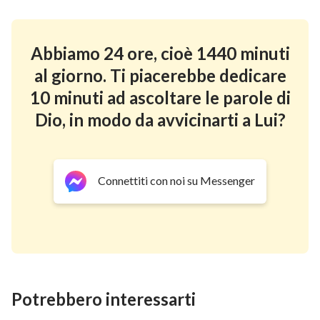
sono ragionevoli, e sanno prendersi cura di Dio e fare
tesoro di tutto ciò che è Suo. Tali persone non sono
legate da Satana, sorvegliate, accusate o danneggiate
Abbiamo 24 ore, cioè 1440 minuti
da esso, sono completamente libere, completamente
al giorno. Ti piacerebbe dedicare
liberate e rilasciate. Giobbe era un uomo talmente
10 minuti ad ascoltare le parole di
libero, ed è proprio questo il senso del perché Dio lo
Dio, in modo da avvicinarti a Lui?
aveva consegnato a Satana.
Egli fu maltrattato da Satana, ma guadagnò anche
libertà e liberazione eterne e il diritto a non essere
Connettiti con noi su Messenger
mai più assoggettato alla corruzione, al
maltrattamento e alle accuse di Satana, per vivere
invece alla luce della faccia di Dio, libero e senza
ostacoli, e in mezzo alle benedizioni che Egli gli
elargiva. Nessuno avrebbe potuto revocare,
Potrebbero interessarti
distruggere o confiscare questo diritto. Fu concesso