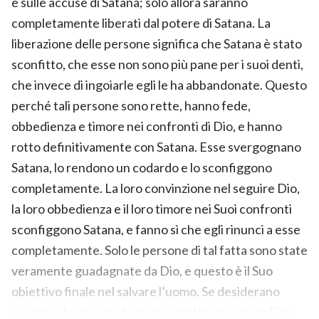
e sulle accuse di Satana; solo allora saranno
completamente liberati dal potere di Satana. La
liberazione delle persone significa che Satana è stato
sconfitto, che esse non sono più pane per i suoi denti,
che invece di ingoiarle egli le ha abbandonate. Questo
perché tali persone sono rette, hanno fede,
obbedienza e timore nei confronti di Dio, e hanno
rotto definitivamente con Satana. Esse svergognano
Satana, lo rendono un codardo e lo sconfiggono
completamente. La loro convinzione nel seguire Dio,
la loro obbedienza e il loro timore nei Suoi confronti
sconfiggono Satana, e fanno sì che egli rinunci a esse
completamente. Solo le persone di tal fatta sono state
veramente guadagnate da Dio, e questo è il Suo
obiettivo finale nel salvare l’uomo. Se desiderano
essere salvati e guadagnati completamente da Dio,