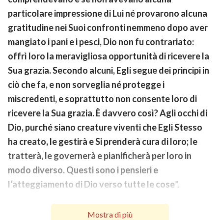
particolare impressione di Lui né provarono alcuna
gratitudine nei Suoi confronti nemmeno dopo aver
mangiato i pani e i pesci, Dio non fu contrariato:
offrì loro la meravigliosa opportunità di ricevere la
Sua grazia. Secondo alcuni, Egli segue dei principi in
ciò che fa, e non sorveglia né protegge i
miscredenti, e soprattutto non consente loro di
ricevere la Sua grazia. È davvero così? Agli occhi di
Dio, purché siano creature viventi che Egli Stesso
ha creato, le gestirà e Si prenderà cura di loro; le
tratterà, le governerà e pianificherà per loro in
modo diverso. Questi sono i pensieri e
l’atteggiamento di Dio verso tutte le cose
”.
Le parole di Dio hanno cambiato il mio modo di vedere
Mostra di più