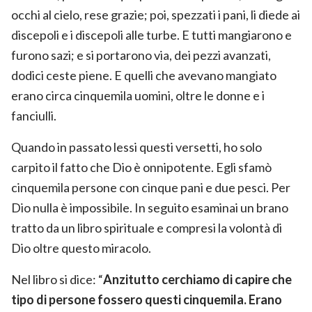
occhi al cielo, rese grazie; poi, spezzati i pani, li diede ai
discepoli e i discepoli alle turbe. E tutti mangiarono e
furono sazi; e si portarono via, dei pezzi avanzati,
dodici ceste piene. E quelli che avevano mangiato
erano circa cinquemila uomini, oltre le donne e i
fanciulli.
Quando in passato lessi questi versetti, ho solo
carpito il fatto che Dio è onnipotente. Egli sfamò
cinquemila persone con cinque pani e due pesci. Per
Dio nulla è impossibile. In seguito esaminai un brano
tratto da un libro spirituale e compresi la volontà di
Dio oltre questo miracolo.
Nel libro si dice: “
Anzitutto cerchiamo di capire che
tipo di persone fossero questi cinquemila. Erano