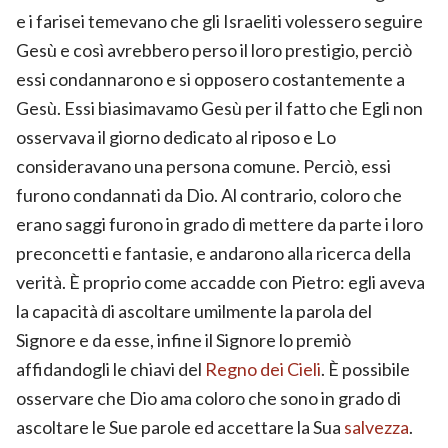
e i farisei temevano che gli Israeliti volessero seguire
Gesù e così avrebbero perso il loro prestigio, perciò
essi condannarono e si opposero costantemente a
Gesù. Essi biasimavamo Gesù per il fatto che Egli non
osservava il giorno dedicato al riposo e Lo
consideravano una persona comune. Perciò, essi
furono condannati da Dio. Al contrario, coloro che
erano saggi furono in grado di mettere da parte i loro
preconcetti e fantasie, e andarono alla ricerca della
verità. È proprio come accadde con Pietro: egli aveva
la capacità di ascoltare umilmente la parola del
Signore e da esse, infine il Signore lo premiò
affidandogli le chiavi del
Regno dei Cieli
. È possibile
osservare che Dio ama coloro che sono in grado di
ascoltare le Sue parole ed accettare la Sua
salvezza
.