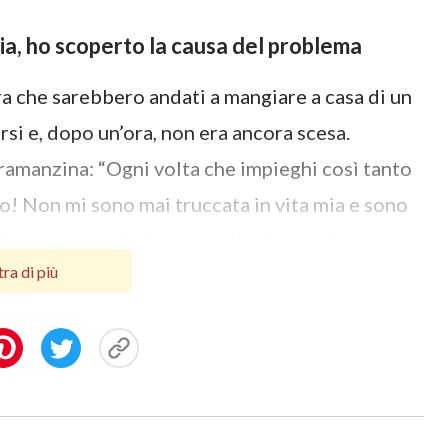
 via, ho scoperto la causa del problema
ra che sarebbero andati a mangiare a casa di un
arsi e, dopo un’ora, non era ancora scesa.
a ramanzina: “Ogni volta che impieghi così tanto
o! Non mi sono mai truccata in vita mia e sono
ltre persone; sto bene con il mio aspetto
ra di più
, iniziò a litigare con me e io mi arrabbiai così
diatamente da casa a vivere per conto mio,
on vede, cuore non duole”. Ma guardai mio figlio
 così crudele; perciò, fui costretta ad
che avevo nel cuore per mia nuora divenne