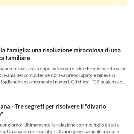
el corpo e nella mente, che non sa mai cosa sia
a tra cose positive e negative, questi tipi di
 accettino volentieri tali tendenze, la
 di vita, che vengono da Satana. Accettano ciò
 vita e al modo di vivere che Satana ‘concede’
la famiglia: una risoluzione miracolosa di una
e men che meno la consapevolezza per opporre
ca familiare
. Grazie alla rivelazione della
ppare nella carne)
ando tornai a casa dopo un incontro, vidi che mio marito se ne
scrivania del computer, sembrava preoccupato e teneva in
tendenza del mondo è uno strumento con cui
fogliando costantemente i numeri. Gli chiesi: “C’è qualcosa che
denze sociali per controllarci e ingannarci, ci
successo?”. Lui non rispose. In seguito, solo dopo aver
i […]
L’amore per la bellezza è innata nell’essere
ana - Tre segreti per risolvere il "divario
avallo” e “Cogli l’attimo, perché la vita è breve”.
e"
 nella nostra mente, crediamo che le nostre
 Buongiorno! Ultimamente, la relazione con mio figlio è stata
ellezza e fare attenzione a come ci vestiamo, e
a. Da quando è cresciuto, il divario generazionale tra noi è