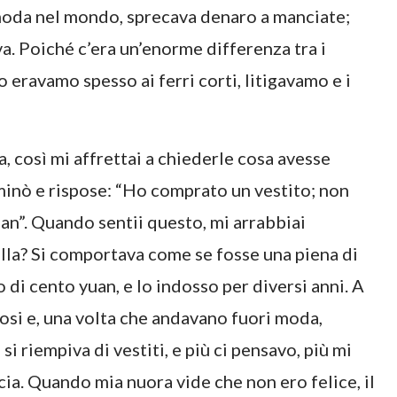
moda nel mondo, sprecava denaro a manciate;
. Poiché c’era un’enorme differenza tra i
o eravamo spesso ai ferri corti, litigavamo e i
, così mi affrettai a chiederle cosa avesse
uminò e rispose: “Ho comprato un vestito; non
an”. Quando sentii questo, mi arrabbiai
lla? Si comportava come se fosse una piena di
i cento yuan, e lo indosso per diversi anni. A
osi e, una volta che andavano fuori moda,
i riempiva di vestiti, e più ci pensavo, più mi
cia. Quando mia nuora vide che non ero felice, il