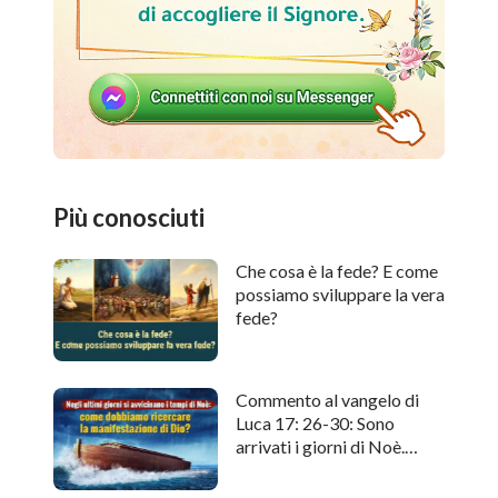
Più conosciuti
Che cosa è la fede? E come
possiamo sviluppare la vera
fede?
Commento al vangelo di
Luca 17: 26-30: Sono
arrivati i giorni di Noè.
Come cercare l'apparizione
di Dio?