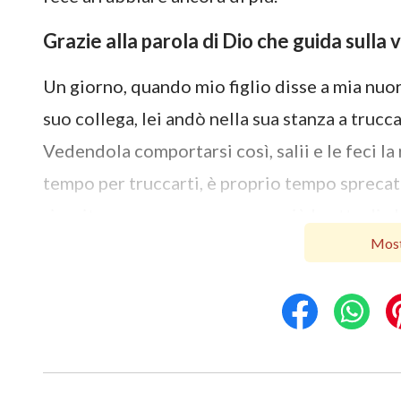
Grazie alla parola di Dio che guida sulla
Un giorno, quando mio figlio disse a mia nuo
suo collega, lei andò nella sua stanza a trucc
Vedendola comportarsi così, salii e le feci l
tempo per truccarti, è proprio tempo sprecat
riuscita a campare e non sono più brutta di a
Most
naturale”. Quando mia nuora mi sentii dire così
tanto che mi venne voglia di andarmene imme
lontano da lei. Pensai tra me e me: “Occhio n
e mia nipote e compresi che non potevo essere
abbandonare quell’idea. Ma il risentimento 