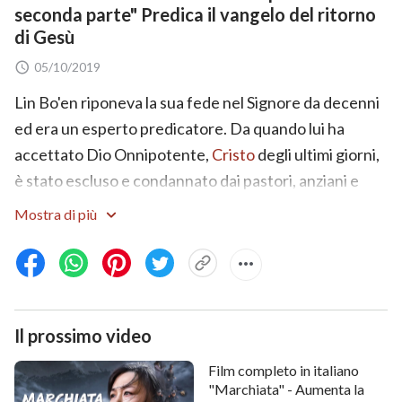
seconda parte" Predica il vangelo del ritorno
di Gesù
05/10/2019
Lin Bo'en riponeva la sua fede nel Signore da decenni
ed era un esperto predicatore. Da quando lui ha
accettato Dio Onnipotente,
Cristo
degli ultimi giorni,
è stato escluso e condannato dai pastori, anziani e
forze di anticristo all'interno del mondo religioso ed è
Mostra di più
stato espulso dalla chiesa. Dopo aver sofferto diversi
attacchi, condanne e false accuse, egli non si ritrasse
in preda alla paura. Piuttosto, la sua fede divenne più
risoluta che mai, Lin Bo'en ha finalmente capito la
Il prossimo video
realtà ipocrita dei pastori religiosi e degli anziani. E ha
realizzato che soltanto Cristo è la verità, la via e la vita.
Film completo in italiano
Solo Cristo può purificare e salvare e perfezionare
"Marchiata" - Aumenta la