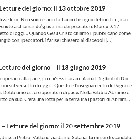
Letture del giorno: il 13 ottobre 2019
disse loro: Non sono i sani che hanno bisogno del medico, ma i
 venuto a chiamar de’ giusti, ma dei peccatori. Marco 2:17
rsetto di oggi… Quando Gesù Cristo chiamò il pubblicano come
giò con i peccatori, i farisei chiesero ai discepoli […]
Letture del giorno – il 18 giugno 2019
adoperano alla pace, perché essi saran chiamati figliuoli di Dio.
ioni sul versetto di oggi… Questo è l'insegnamento del Signore
ni. Dobbiamo essere operatori di pace. Nella Bibbia Abramo e
itto da sud. C'era una lotta per la terra tra i pastori di Abramo e
 16:23 – Letture del giorno: il 20 settembre 2019
 disse a Pietro: Vattene via da me, Satana; tu mi sei di scandalo.