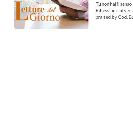
Tu non hai il senso
Riflessioni sul v
praised by God. Bu