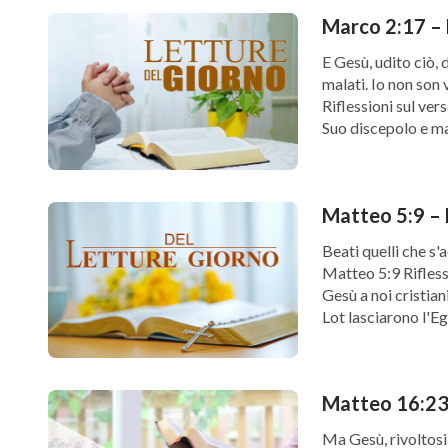
Marco 2:17 – 
E Gesù, udito ciò, 
malati. Io non son
Riflessioni sul ve
Suo discepolo e man
Matteo 5:9 – 
Beati quelli che s'
Matteo 5:9 Rifless
Gesù a noi cristia
Lot lasciarono l'Eg
[…]
Matteo
Ma Gesù, rivoltosi,