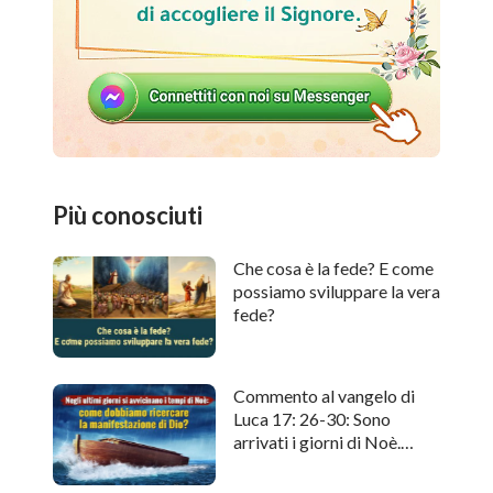
Più conosciuti
Che cosa è la fede? E come
possiamo sviluppare la vera
fede?
Commento al vangelo di
Luca 17: 26-30: Sono
arrivati i giorni di Noè.
Come cercare l'apparizione
di Dio?