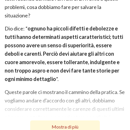
problemi, cosa dobbiamo fare per salvare la
situazione?
Dio dice: “
ognuno ha piccoli difetti e debolezze e
tutti hanno determinati aspetti caratteristici; tutti
possono avere un senso di superiorità, essere
deboli e carenti. Perciò devi aiutare gli altri con
cuore amorevole, essere tollerante, indulgente e
non troppo aspro e non devi fare tante storie per
ogni minimo dettaglio
”.
Queste parole ci mostrano il cammino della pratica. Se
vogliamo andare d'accordo con gli altri, dobbiamo
considerare correttamente le carenze di questi ultimi
e imparare a tollerare e a pazientare con gli altri.
Soprattutto quando abbiamo disaccordi con gli altri,
Mostra di più