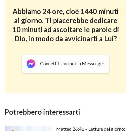
luce!’ Questi due passi rappresentano
Abbiamo 24 ore, cioè 1440 minuti
l’espressione massima di come Giobbe si sentisse e
al giorno. Ti piacerebbe dedicare
dimostrano completamente la sua perfezione e la
10 minuti ad ascoltare le parole di
sua rettitudine nei confronti di tutti. Allo stesso
Dio, in modo da avvicinarti a Lui?
tempo, come Giobbe aveva desiderato, la sua fede,
la sua obbedienza a Dio e il suo timore di Lui furono
veramente nobilitati. Naturalmente, questa
nobilitazione era proprio l’effetto atteso da Dio
”.
Connettiti con noi su Messenger
Video consigliato:
Il
Vangelo
del giorno - L’opera di Dio, l’indole
di Dio e Dio Stesso II Parte 4.2
Potrebbero interessarti
Matteo 26:41 – Letture del giorno: