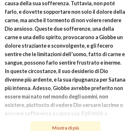
causa della sua sofferenza. Tuttavia, non poté
farlo, e dovette sopportare non solo il dolore della
carne, ma anche il tormento di non volere rendere
Dio ansioso. Queste due sofferenze, una della
carne e una dello spirito, provocarono a Giobbe un
dolore straziante e sconvolgente, e gli fecero
sentire che le limitazioni dell’uomo, fatto di carne e
sangue, possono farlo sentire frustrato e inerme.
In queste circostanze, il suo desiderio di Dio
divenne più ardente, e la sua ripugnanza per Satana
più intensa. Adesso, Giobbe avrebbe preferito non
essere mai nato nel mondo degli uomini, non
esistere, piuttosto di vedere Dio versare lacrime o
provare sofferenza a causa sua. Egli iniziò a
detestare profondamente la sua carne, ad essere
Mostra di più
stufo marcio di sé stesso, del giorno della sua