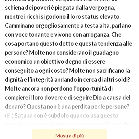
schiena dei poveri è piegata dalla vergogna,
mentre i ricchi si godono il loro status elevato.
Camminano orgogliosamente a testa alta, parlano
con voce tonante e vivono con arroganza. Che
cosa portano questo detto e questa tendenza alle
persone? Molte non considerano il guadagno
economico un obiettivo degno di essere
conseguito a ogni costo? Molte non sacrificano la
dignità e l’integrità andando in cerca di altri soldi?
Molte ancora non perdono l’opportunità di
compiere il loro dovere e di seguire Dio a causa del
denaro? Questa non è una perdita per le persone?
(Sì.)
Satana non è subdolo quando usa questo
metodo e questo detto per corrompere l’uomo fino
a questo punto? Non si tratta di un perfido
Mostra di più